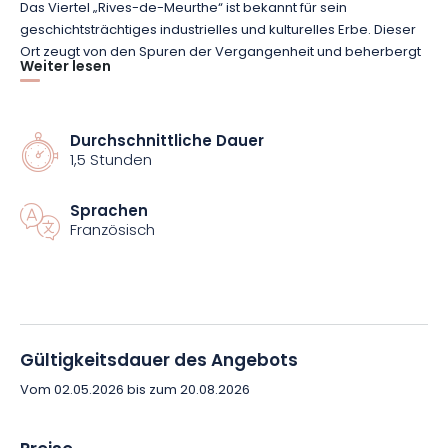
Das Viertel „Rives-de-Meurthe“ ist bekannt für sein
geschichtsträchtiges industrielles und kulturelles Erbe. Dieser
Ort zeugt von den Spuren der Vergangenheit und beherbergt
Weiter lesen
außergewöhnliche Stätten, die zum industriellen Ruhm von
Nancy beitragen, wie die Ufer des Kanals, des Bras-Vert und
der Meurthe.
Durchschnittliche Dauer
1,5 Stunden
Begleitet von einem begeisterten Stadtführer erkunden Sie die
Ufer der drei Gewässer. Entdecken Sie unterwegs den
Sprachen
immensen Reichtum dieser Orte: Sie können die „Grands
Französisch
Moulins“, die Lastkähne, die Eisenbahnstrecke, Daum, Alstom
und vieles mehr bewundern.
Buchen Sie jetzt und entdecken Sie die gesamte industrielle
Vergangenheit von Nancy!
Gültigkeitsdauer des Angebots
Vom 02.05.2026 bis zum 20.08.2026