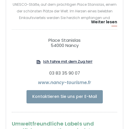
UNESCO-Stätte, auf dem prächtigen Place Stanislas, einem
der schönsten Plätze der Welt. Im Herzen eines belebten
Einkaufsviertels werden Sie herzlich empfangen und
Weiter lesen
erhalten Auskünfte. Wir sprechen Französisch, Englisch und
Deutsch und sind 7 Tage die Woche für Sie da! Wir bieten
Ihnen umfassende Informationen über die Ressourcen der
Place Stanislas
Metropole und der Region: Stadtpläne, Einrichtungen,
54000 Nancy
Veranstaltungskalender, Führungen, Restaurants,
Unterkünfte, nützliche Adressen, Notfälle, Parkplätze... Wir
Ich fahre mit dem Zug hin!
besorgen Ihnen alle notwendigen Informationen.
03 83 35 90 07
www.nancy-tourisme.fr
Kontaktieren Sie uns per E-Mail
Umweltfreundliche Labels und