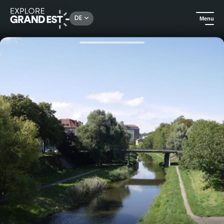
Rechercher un lieu, une activité...
DE
Menu
Sehenswertes in der Region Grand Est
Ausflüge
Geführte Tour - Industriekultur Kanal - Rives de Meurthe