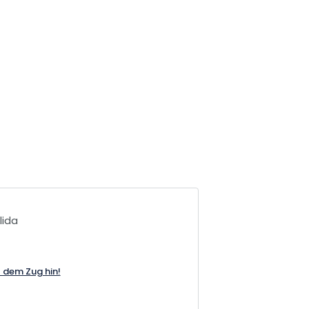
lida
t dem Zug hin!