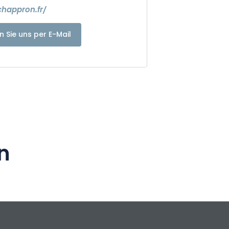
chappron.fr/
n Sie uns per E-Mail
n