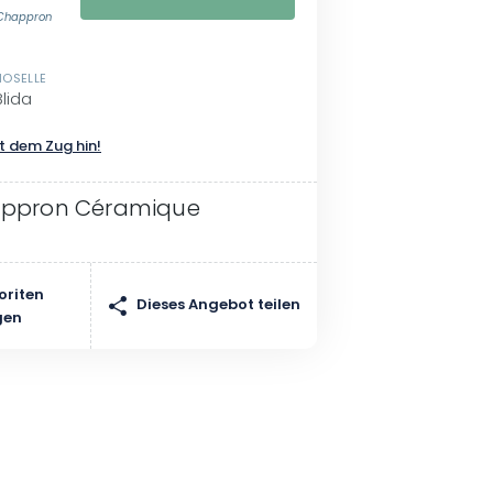
 Chappron
MOSELLE
lida
t dem Zug hin!
appron Céramique
oriten
Dieses Angebot teilen
gen