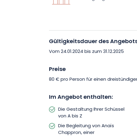
Ihr Abenteuer beginnt mit einem kurz
bei dem Sie die Funktionsweise der G
kennen lernen. Anschließend werden Si
eingeführt, bei der das Steingut in ein
Gültigkeitsdauer des Angebot
Modell dient. Nachdem Sie diesen Schr
zur Dekoration und Fertigstellung Ihrer 
Vom 24.01.2024 bis zum 31.12.2025
eine persönliche Note.
Preise
Dieser Workshop ist eine Einladung, Ihr
80 € pro Person für einen dreistündigen
verleihen, etwas Einzigartiges herzus
Austauschs und der Entspannung zu erl
Im Angebot enthalten:
Chance, Ihre eigene Schale aus Steing
Die Gestaltung Ihrer Schüssel
Sie jetzt Ihren Platz!
von A bis Z
Die Begleitung von Anaïs
Chappron, einer