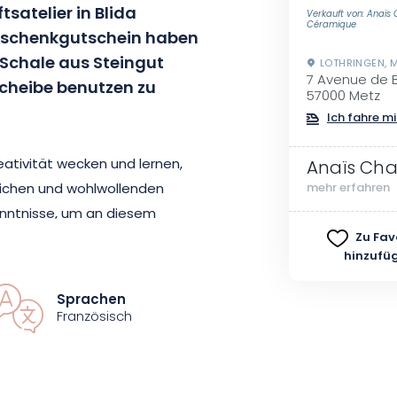
satelier in Blida
Verkauft von: Anaïs
Céramique
eschenkgutschein haben
e Schale aus Steingut
LOTHRINGEN, 
7 Avenue de B
scheibe benutzen zu
57000 Metz
Ich fahre mi
eativität wecken und lernen,
Anaïs Ch
rzlichen und wohlwollenden
mehr erfahren
nntnisse, um an diesem
Zu Fav
hinzufü
on maximal 8 Personen konzipiert
Sprachen
ie Möglichkeit, sich in die Keramik
Französisch
 von Anaïs eine Schale von A bis Z
ation.