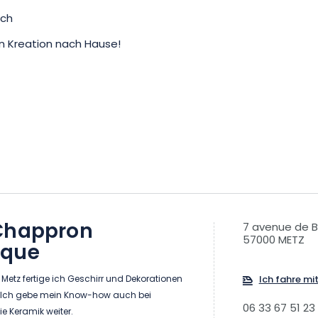
ich
en Kreation nach Hause!
Chappron
7 avenue de B
57000 METZ
ique
n Metz fertige ich Geschirr und Dekorationen
Ich fahre mi
. Ich gebe mein Know-how auch bei
06 33 67 51 23
ie Keramik weiter.