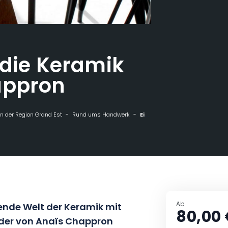
 die Keramik
appron
n der Region Grand Est
Rund ums Handwerk
Einführung in die Keramik mit Anaïs Chappron
Ab
rende Welt der Keramik mit
80,00
der von Anaïs Chappron