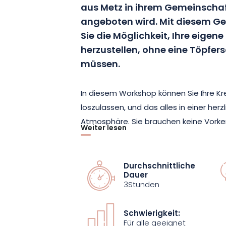
aus Metz in ihrem Gemeinschaft
angeboten wird. Mit diesem G
Sie die Möglichkeit, Ihre eigen
herzustellen, ohne eine Töpfer
müssen.
In diesem Workshop können Sie Ihre Kr
loszulassen, und das alles in einer he
Atmosphäre. Sie brauchen keine Vorke
Weiter lesen
Workshop teilzunehmen.
Dieser Workshop ist für eine Gruppe v
Durchschnittliche
Dauer
und dauert 3 Stunden. Er bietet Ihnen d
3Stunden
einzuführen, indem Sie unter Anleitung
herstellen, vom Stempeln bis zur Dekor
Schwierigkeit:
Für alle geeignet