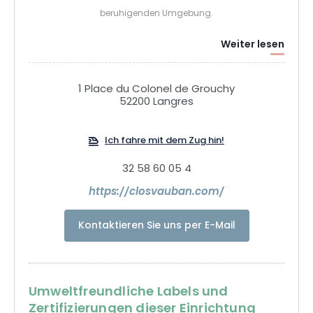
beruhigenden Umgebung.
Weiter lesen
🏨 8 elegante Zimmer & Suiten ⭐ Bulle d'Osier - Gourmet-
Restaurant mit Michelin-Stern 🍽️ La Salle à manger
Mirabelle - Brasserie ausgezeichnet mit einem Bib
1 Place du Colonel de Grouchy
Gourmand Lokale Exzellenz, Saisonalität, aufrichtige
52200 Langres
Gastfreundschaft und Umweltschutz leiten jedes Detail
Ihres Aufenthalts.
Ich fahre mit dem Zug hin!
32 58 60 05 4
https://closvauban.com/
Kontaktieren Sie uns per E-Mail
Umweltfreundliche Labels und
Zertifizierungen dieser Einrichtung