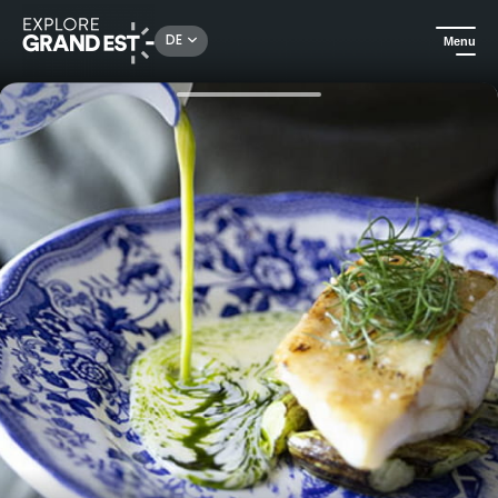
Rechercher un lieu, une activité...
DE
Menu
Sehenswertes in der Region Grand Est
Traditionell und Terroir
La Salle à manger Mirabelle - Ausgezeichnete Terroir-Brauerei in Langres