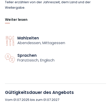
Teller erzählen von der Jahreszeit, dem Land und der
Weitergabe.
Weiter lesen
In einer geselligen und gepflegten Atmosphäre ehrt dieser
Tisch vergessene Gemüsesorten, Fleisch von Züchtern, Kräuter
aus dem Garten und neu interpretierte Süßigkeiten aus alten
Zeiten.
Mahlzeiten
Eine Küche, die ebenso nährt wie sie berührt.
Abendessen, Mittagessen
Reservieren Sie jetzt Ihren Tisch und entdecken Sie eine
Sprachen
Französisch, Englisch
einfache und engagierte Küche, die die lokale und tägliche
Ernte aufwertet.
Gültigkeitsdauer des Angebots
Vom 01.07.2025 bis zum 01.07.2027