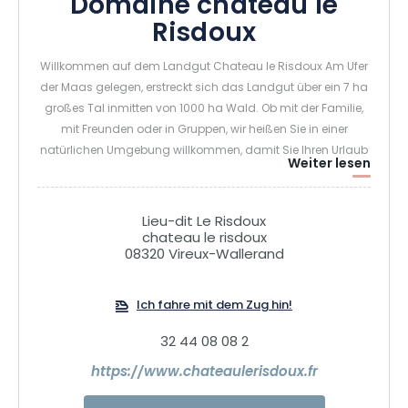
Domaine chateau le
Risdoux
Willkommen auf dem Landgut Chateau le Risdoux Am Ufer
der Maas gelegen, erstreckt sich das Landgut über ein 7 ha
großes Tal inmitten von 1000 ha Wald. Ob mit der Familie,
mit Freunden oder in Gruppen, wir heißen Sie in einer
natürlichen Umgebung willkommen, damit Sie Ihren Urlaub
Weiter lesen
genießen können.
Das Schloss und die Ferienwohnungen bieten Ihnen allen
Komfort, den Sie brauchen, um einen angenehmen
Lieu-dit Le Risdoux
Aufenthalt zu genießen.
chateau le risdoux
08320 Vireux-Wallerand
Ideal für Ferien, aber auch eine gute Wahl für
Veranstaltungen, Hochzeiten, Seminare... Gites ab 2
Personen bis 60personnes.
Ich fahre mit dem Zug hin!
32 44 08 08 2
https://www.chateaulerisdoux.fr