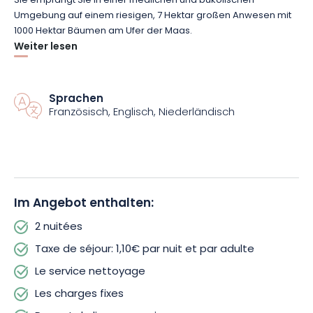
Sie empfängt Sie in einer friedlichen und bukolischen
Umgebung auf einem riesigen, 7 Hektar großen Anwesen mit
1000 Hektar Bäumen am Ufer der Maas.
Weiter lesen
Das im 17. Jahrhundert errichtete Anwesen hat seine Pracht
und seinen majestätischen Charme bewahrt. Das 400 m²
große Anwesen bietet Ihnen 10 außergewöhnliche und
Sprachen
Französisch, Englisch, Niederländisch
komfortable Zimmer, die sich perfekt für einen Familienurlaub
oder zum Feiern eines besonderen Ereignisses eignen. Seine
Scheune wurde ausgebaut und in einen rustikalen Festsaal
umgewandelt, der bis zu 200 Personen aufnehmen kann.
Wunderschön inmitten der unberührten Natur gelegen, wartet
Im Angebot enthalten:
ein Spielplatz auf die Kleinsten, während die Größeren sich
2 nuitées
dem Angeln, Waldspaziergängen, Tennis, Mountainbiking,
Kanufahren und Wandern oder Radfahren widmen können.
Taxe de séjour: 1,10€ par nuit et par adulte
Le service nettoyage
Les charges fixes