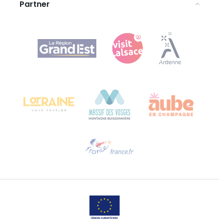
Partner
Agence Régionale du Tourisme Grand Est
Bureau de Colmar (Hauptverwaltung)
Château Kiener – 24 rue de Verdun
68000 COLMAR
Hilfe erwünscht?
Sprechen Sie uns per E-Mail an