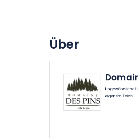
Über
Domain
Ungewöhnliche Un
eigenem Teich