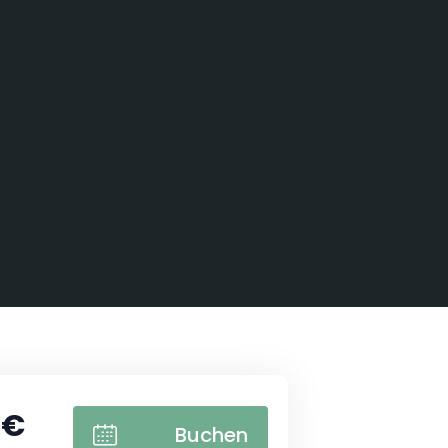
 Nacht "A la belle étoile" & Spa
 €
Buchen