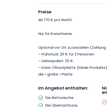
zweit sind, jeder Moment Ihres Aufentha
außergewöhnlich ist.
Preise
Ab 170 € pro Nacht.
Entspannen Sie sich in dieser idyllisc
und erleben Sie einen zeitlosen Momen
Nur für Erwachsene.
Buchen Sie jetzt!
Optional vor Ort zu bezahlen (Zahlung p
– Frühstück: 20 € für 2 Personen.
– Liebespaket: 25 €.
– Käse-/Wurstplatte (lokale Produkte): 
die « große » Platte
Im Angebot enthalten:
Ni
en
Die Bettwäsche
Die Übernachtung