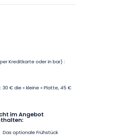
lts ist so gestaltet, dass er
hen Umgebung inmitten der Natur
t in der Domaine des Pins.
er Kreditkarte oder in bar) :
30 € die « kleine » Platte, 45 €
cht im Angebot
thalten:
Das optionale Frühstück