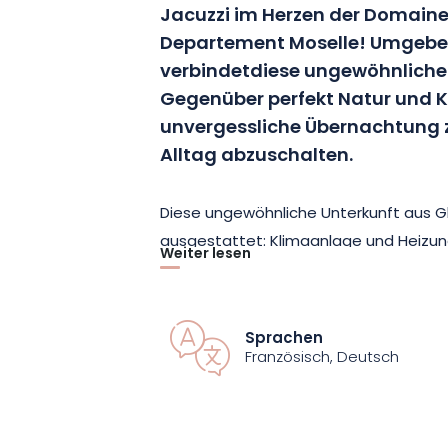
Jacuzzi im Herzen der Domaine 
Departement Moselle! Umgebe
verbindet
diese ungewöhnliche
Gegenüber
perfekt Natur und K
unvergessliche Übernachtung z
Alltag abzuschalten.
Diese ungewöhnliche Unterkunft aus Gl
ausgestattet: Klimaanlage und Heizun
Weiter lesen
Jacuzzi und ein exklusiver Steg, von de
umliegenden See genießen können.
Sprachen
Die Domaine des Pins bietet Ihnen au
Französisch, Deutsch
an, eine Käse- und Wurstplatte, mit de
kennenlernen können, sowie eine Massa
einem erfahrenen Masseur « Goldhand-