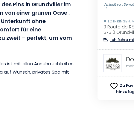
des Pins in Grundviller im
Verkauft von: Domai
57
n von einer grünen Oase
,
 Unterkunft
ohne
LOTHRINGEN, 
9 Route de R
omfort für eine
57510 Grundvil
u zweit – perfekt, um vom
Ich fahre mi
Do
as ist mit allen Annehmlichkeiten
meh
g auf Wunsch, privates Spa mit
m aus Sie den Blick auf den
Zu Fav
hinzufü
ßerdem optional ein Liebespaket
r Sie die lokalen Produkte
ge allein oder zu zweit mit
Massage ». Ob Sie allein oder zu