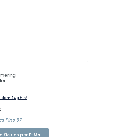
émering
ler
t dem Zug hin!
5
s Pins 57
n Sie uns per E-Mail