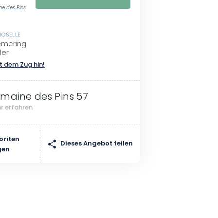
ne des Pins
MOSELLE
émering
ler
t dem Zug hin!
maine des Pins 57
r erfahren
oriten
Dieses Angebot teilen
gen