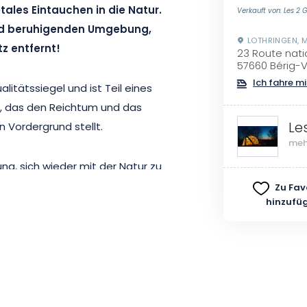
tales Eintauchen in die Natur.
Verkauft von: Les 2
 und beruhigenden Umgebung,
LOTHRINGEN, 
z entfernt!
23 Route nati
57660 Bérig-
Ich fahre mi
litätssiegel und ist Teil eines
 das den Reichtum und das
Le
 Vordergrund stellt.
meh
ng, sich wieder mit der Natur zu
hen Blase aus können Sie die
Zu Fav
hinzufü
auna und Flora um Sie herum
e Sterne und der Mond bieten
 in Les 2 Granges mit einem
bgerundet. Genießen Sie es je