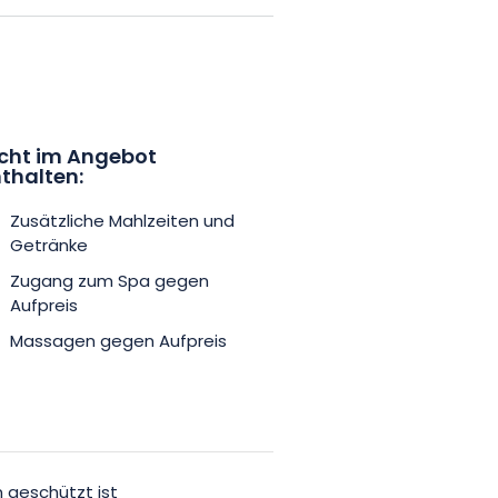
f der privaten Terrasse Ihrer
cklehnen können, werden
ellt. Weitere Dienstleistungen
Massagesitzungen sind ebenfalls
cht im Angebot
thalten:
halb der Zeit verführen und
Zusätzliche Mahlzeiten und
 Aufenthalt im Dôme des 2
Getränke
it der Mosel wartet nur auf Sie!
Zugang zum Spa gegen
Aufpreis
Massagen gegen Aufpreis
n geschützt ist