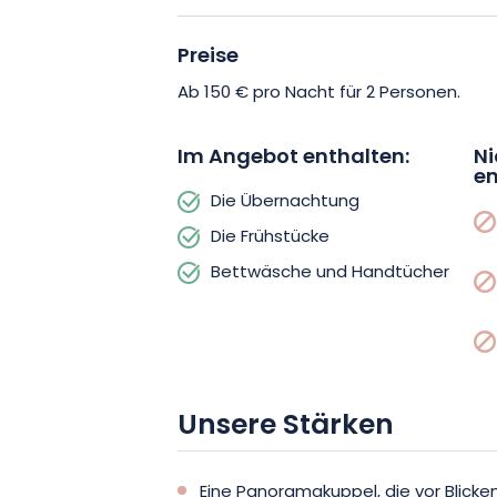
nach Lust und Laune im Inneren oder au
Preise
Kuppel. Damit Sie sich entspannt zurü
Bettwäsche und Handtücher bereitgest
Ab 150 € pro Nacht für 2 Personen.
wie Mahlzeiten, Zugang zum Spa oder 
gegen Aufpreis erhältlich.
Im Angebot enthalten:
Ni
en
Die Übernachtung
Lassen Sie sich von dieser Reise außer
Die Frühstücke
gönnen Sie sich einen ungewöhnlichen
Bettwäsche und Handtücher
Granges! Buchen Sie jetzt, die Schönhe
Unsere Stärken
Eine Panoramakuppel, die vor Blicke