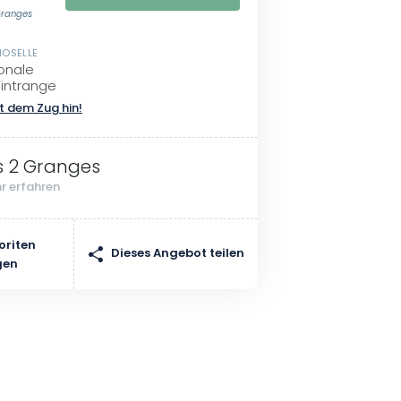
 Granges
MOSELLE
onale
Vintrange
t dem Zug hin!
s 2 Granges
r erfahren
oriten
Dieses Angebot teilen
gen