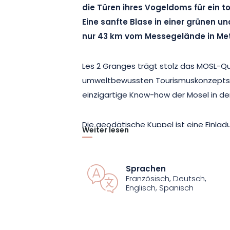
die Türen ihres Vogeldoms für ein to
Eine sanfte Blase in einer grünen
nur 43 km vom Messegelände in Met
Les 2 Granges trägt stolz das MOSL-Qua
umweltbewussten Tourismuskonzepts,
einzigartige Know-how der Mosel in den
Die geodätische Kuppel ist eine Einladu
Weiter lesen
verbinden. Vom Komfort dieser 3 m ho
Mosellandschaft betrachten und die F
beobachten. Der Sonnenuntergang, di
Sprachen
Französisch, Deutsch,
Ihnen ein beeindruckendes Schauspiel!
Englisch, Spanisch
Für 2 Personen wird Ihre Übernachtung
kostenlosen kontinentalen Frühstück a