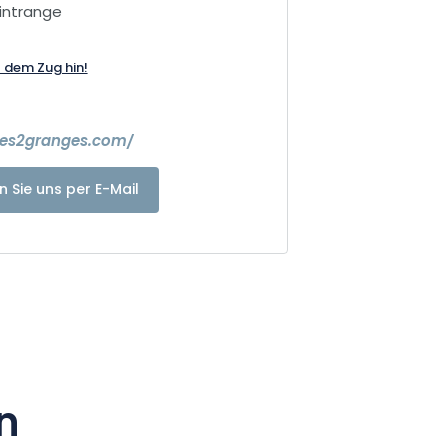
intrange
t dem Zug hin!
les2granges.com/
n Sie uns per E-Mail
n