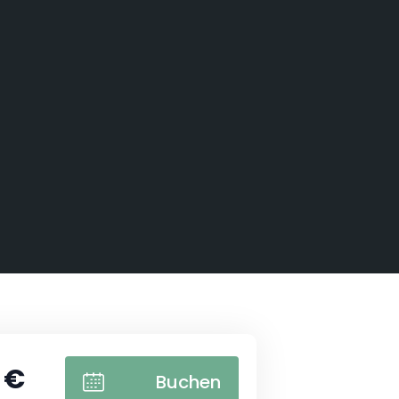
er Vogeldom in Moselle
 €
Buchen