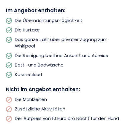
Für einen Urlaub nach allen Regeln der Kunst bietet Ihnen „Le
Grand Petit Prince“ zudem das ganze Jahr über privaten
Im Angebot enthalten:
Zugang zum Whirlpool.
So können Sie sich nach Ihren
Erkundungstouren in der Umgebung in aller Ruhe in Ihrem
Die Übernachtungsmöglichkeit
eigenen Rückzugsort entspannen.
Die Kurtaxe
Das ganze Jahr über privater Zugang zum
Um Ihren Aufenthalt abzurunden, werden Ihnen gegen
Whirlpool
Aufpreis verschiedene Dienstleistungen angeboten.
Regionale Spezialitäten, Wellnessbehandlungen,
Die Reinigung bei Ihrer Ankunft und Abreise
Fahrradverleih oder die Organisation von Aktivitäten …
Wählen
Bett- und Badwäsche
Sie ganz nach Ihren Wünschen!
Wenn Sie möchten, ist
auch
Ihr
Kosmetikset
Haustier herzlich willkommen, um Teil des Abenteuers zu sein!
Nicht im Angebot enthalten:
Die Mahlzeiten
Zusätzliche Aktivitäten
Der Aufpreis von 10 Euro pro Nacht für den Hund