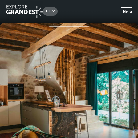
Rechercher un lieu, une activité...
DE
Menu
Sehenswertes in der Region Grand Est
Ferienwohnungen
Domäne Le Grand Petit Prince