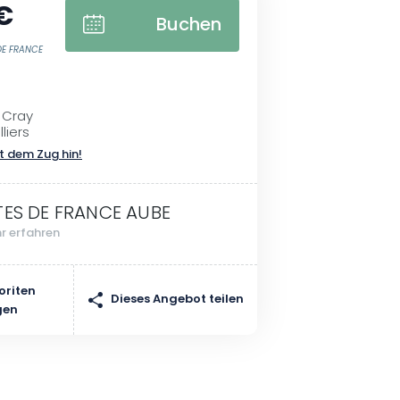
€
Buchen
 DE FRANCE
 Cray
liers
t dem Zug hin!
TES DE FRANCE AUBE
r erfahren
oriten
Dieses Angebot teilen
gen