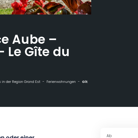
ce Aube –
– Le Gîte du
 in der Region Grand Est
Ferienwohnungen
Gîtes de France Aube - Radonvilliers - Le Gîte du Cray
Ab