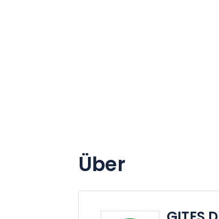
Über
GITES 