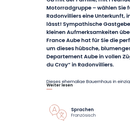
Ob mit der Familie, mit Freund
Motorradgruppe – wählen Sie fü
Radonvilliers eine Unterkunft, i
lässt! Sympathische Gastgeber
kleinen Aufmerksamkeiten übe
France Aube hat für Sie die pe
um dieses hübsche, blumenge
Departement Aube in vollen Züg
du Cray“ in Radonvilliers.
Dieses ehemalige Bauernhaus in einzi
Weiter lesen
Lage bietet auf 160 m² Platz für 10 Pe
komfortablen Umgebung. Es ist ein wu
geschickt eingerichtet wurde, um sei
Sprachen
und Unabhängigkeit zu bieten. Die Aus
Französisch
Möbel sind geschmackvoll ausgewählt. 