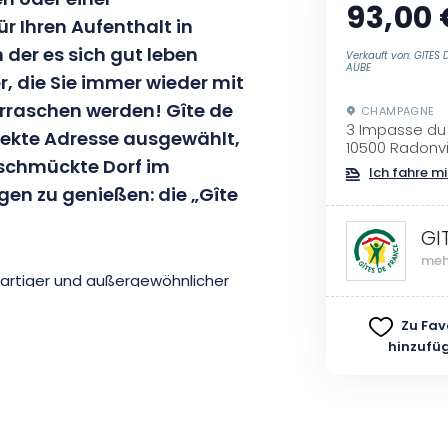
en oder einer
93,00 
r Ihren Aufenthalt in
n der es sich gut leben
Verkauft von: GITES
AUBE
, die Sie immer wieder mit
rraschen werden! Gîte de
CHAMPAGNE
3 Impasse du
rfekte Adresse ausgewählt,
10500 Radonvil
schmückte Dorf im
Ich fahre mi
en zu genießen: die „Gîte
GI
meh
gartiger und außergewöhnlicher
rsonen in einer geräumigen und
Zu Fav
nderschönes Ferienhaus, das
hinzufü
nen Gästen ein Maximum an Platz
stattung ist komplett und die
Die Schlichtheit der