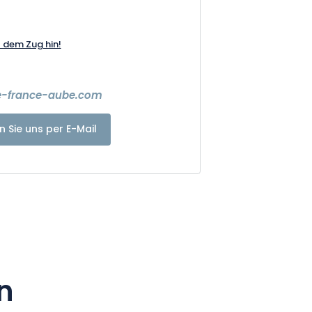
t dem Zug hin!
e-france-aube.com
n Sie uns per E-Mail
n