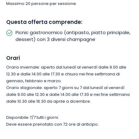
completamente indipendente, in totale conversione biologica
Massimo 20 persone per sessione
ed ecologica.
Questa offerta comprende:
Prenotate subito il vostro picnic gourmet e godetevi un
Picnic gastronomico (antipasto, piatto principale,
momento indimenticabile nel cuore dei vigneti della
dessert) con 3 diversi champagne
Champagne!
Orari
Orario invernale: aperto dal lunedì al venerdì dalle 9.00 alle
12.30 e dalle 14.00 alle 17.30 e chiuso nei fine settimana di
gennaio, febbraio e marzo.
Orario stagionale: aperto 7 giorni su 7 dal lunedì al venerdì
dalle 9.00 alle 12.30 e dalle 14.00 alle 17.30 e nei fine settimana
dalle 10.30 alle 16.30 da aprile a dicembre.
Disponibile 7/7 tutti i giorni.
Deve essere prenotato con 72 ore di anticipo.