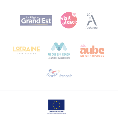
Agence Régionale du Tourisme Grand Est
Bureau de Colmar (sede operativa)
Château Kiener – 24 rue de Verdun
68000 COLMAR
Ti serve aiuto?
Contattaci per e-mail