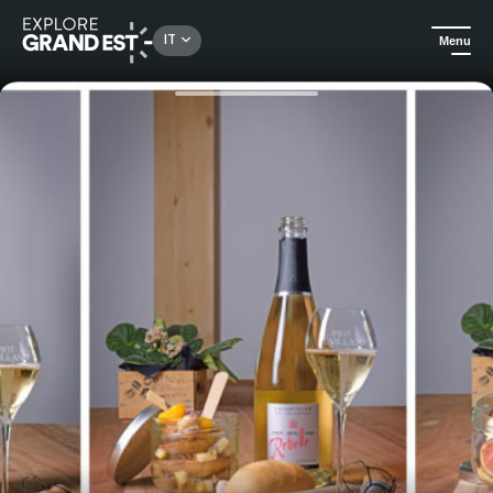
Rechercher un lieu, une activité...
IT
Menu
Homepage
Gastronomia ed enoturismo
Picnic gastronomico – Champagne Piot-Sevillano