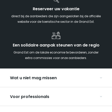
Reserveer uw vakantie
direct bij de aanbieders die zijn aangesloten bij de officiële
website voor de toeristische sector in de Grand Est.
Een solidaire aanpak steunen van de regio
Grand Est om de lokale economie te bevorderen, zonder
extra commissies voor onze aanbieders.
Wat u niet mag missen
Met kinderen naar de Grand Est
Voor professionals
Met z’n tweeën
Kerst in Oost-Frankrijk
Organiseer uw conferenties en seminars