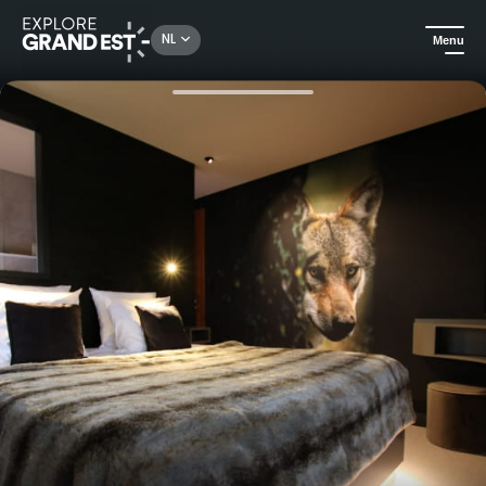
Rechercher un lieu, une activité...
NL
Menu
Kijk je ogen uit in de Grand Est
Hotels
Chambre Loup met bubbelbad - Hôtel Les Loges du Parc