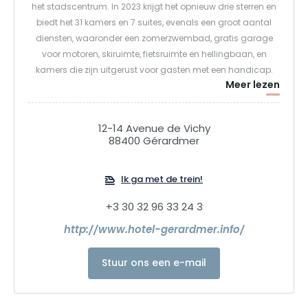
het stadscentrum. In 2023 krijgt het opnieuw drie sterren en
biedt het 31 kamers en 7 suites, evenals een groot aantal
diensten, waaronder een zomerzwembad, gratis garage
voor motoren, skiruimte, fietsruimte en hellingbaan, en
kamers die zijn uitgerust voor gasten met een handicap.
Meer lezen
Sinds enkele jaren richt het hotel zich op wilde dieren, in
samenwerking met enkele grote namen in de
natuurfotografie. Het doel is om mensen en wilde dieren
12-14 Avenue de Vichy
samen te brengen, emotie op te wekken en respect te
88400 Gérardmer
stimuleren. Het hotel doneert 2% van de omzet aan ASPAS.
Ik ga met de trein!
+3 30 32 96 33 24 3
http://www.hotel-gerardmer.info/
Stuur ons een e-mail