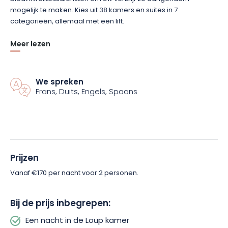
mogelijk te maken. Kies uit 38 kamers en suites in 7
categorieën, allemaal met een lift.
Meer lezen
Kom met z’n tweeën een nacht doorbrengen in het
gezelschap van de grijze of witte wolf die de wolvenkamer
siert. Ontsnap naar het prachtige uitzicht op de omliggende
bergen, het zwembad of het meer, of ontspan gewoon in het
We spreken
Frans, Duits, Engels, Spaans
privé bubbelbad.
Als je kiest voor deze aanbieding voor 2 personen, kun je in de
zomer ook optimaal profiteren van het zwembad van het
hotel. Boek dus
nu je arrangement en kom genieten van de
prachtige natuurwerken van de Vogezenfotograaf Vincent
Prijzen
Munier.
Vanaf €170 per nacht voor 2 personen.
Bij de prijs inbegrepen:
Een nacht in de Loup kamer