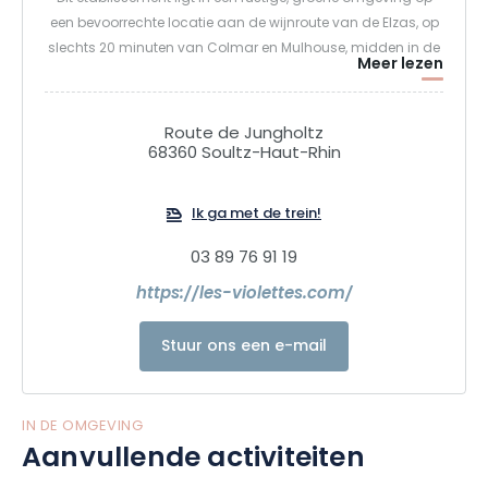
een bevoorrechte locatie aan de wijnroute van de Elzas, op
slechts 20 minuten van Colmar en Mulhouse, midden in de
Meer lezen
natuur. Geniet van een uniek moment van ontspanning en
rust in de Spa des Violettes: meer dan 1000 m² zijn gewijd
aan het welzijn van lichaam en geest, in een idyllische
Route de Jungholtz
omgeving.
68360 Soultz-Haut-Rhin
Ik ga met de trein!
03 89 76 91 19
https://les-violettes.com/
Stuur ons een e-mail
IN DE OMGEVING
Aanvullende activiteiten