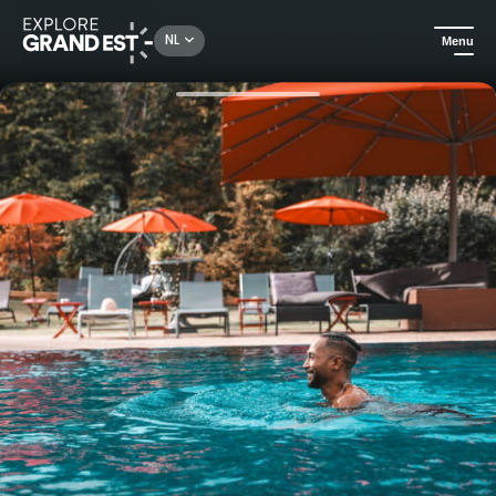
Rechercher un lieu, une activité...
NL
Menu
Kijk je ogen uit in de Grand Est
All-informules
Privilege halfpension arrangement - Hôtel & Spa Les Violettes