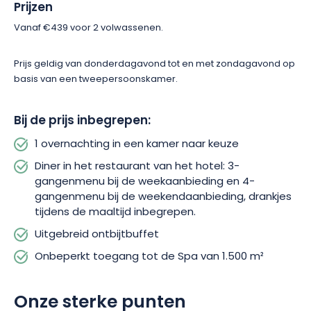
een garage en een oplaadpunt voor elektrische voertuigen.
Prijzen
Wacht niet langer, boek vandaag! Er wacht je een wellness-
Vanaf €439 voor 2 volwassenen.
uitstapje in het hart van de Elzas.
Prijs geldig van donderdagavond tot en met zondagavond op
basis van een tweepersoonskamer.
Bij de prijs inbegrepen:
1 overnachting in een kamer naar keuze
Diner in het restaurant van het hotel: 3-
gangenmenu bij de weekaanbieding en 4-
gangenmenu bij de weekendaanbieding, drankjes
tijdens de maaltijd inbegrepen.
Uitgebreid ontbijtbuffet
Onbeperkt toegang tot de Spa van 1.500 m²
Onze sterke punten