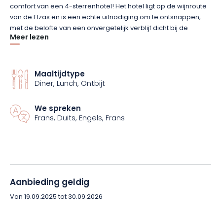
comfort van een 4-sterrenhotel! Het hotel ligt op de wijnroute
van de Elzas en is een echte uitnodiging om te ontsnappen,
met de belofte van een onvergetelijk verblijf dicht bij de
Meer lezen
wijngaarden.
Breng 1 rustige nacht door in een kamer naar keuze op basis
Maaltijdtype
van een tweepersoonskamer. Het diner, geserveerd in het
Diner, Lunch, Ontbijt
restaurant van het hotel, belooft een gastronomische maaltijd
met een 3-gangenmenu tijdens de week en een 4-
gangenmenu in het weekend, drankjes inbegrepen. Geniet de
We spreken
Frans, Duits, Engels, Frans
volgende dag van een gastronomisch ontbijtbuffet.
Je kunt ook genieten van een moment van pure ontspanning
in de Spa des Violettes, een wellnessruimte van 1500 m² in het
hart van het Vogezische bos, met sauna, hammam, jacuzzi en
zoutgrot! Je hebt onbeperkt toegang vanaf je aankomst om
Aanbieding geldig
15.30 uur tot 11.30 uur de volgende dag.
Van 19.09.2025 tot 30.09.2026
Huisdieren zijn welkom en er is gratis parkeergelegenheid,