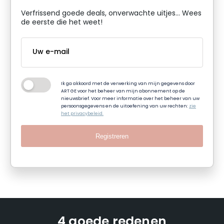
Verfrissend goede deals, onverwachte uitjes... Wees
de eerste die het weet!
Ik ga akkoord met de verwerking van mijn gegevens door
ART GE voor het beheer van mijn abonnement op de
nieuwsbrief. Voor meer informatie over het beheer van uw
persoonsgegevens en de uitoefening van uw rechten:
zie
het privacybeleid.
Registreren
4 goede redenen