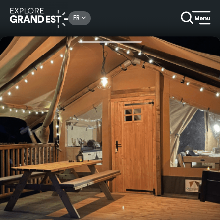
Rechercher un lieu, une activité...
FR
Accueil
Campings & locatifs de plein air
Tente Etoile des Vosges 25 m² avec terrasse en bois