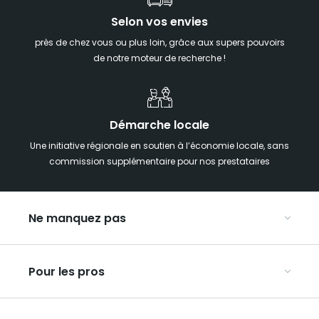
Selon vos envies
près de chez vous ou plus loin, grâce aux supers pouvoirs
de notre moteur de recherche !
Démarche locale
Une initiative régionale en soutien à l’économie locale, sans
commission supplémentaire pour nos prestataires
Ne manquez pas
Notre agenda
Pour les pros
Week-end insolite en Grand Est
Week-end spa en Grand Est
Organisez vos congrès et séminaires
Hébergements insolites