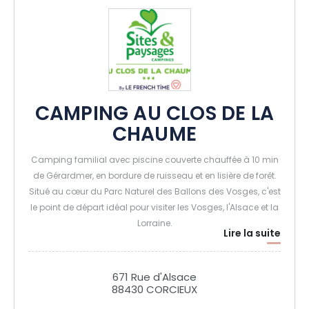
CAMPING AU CLOS DE LA
CHAUME
Camping familial avec piscine couverte chauffée à 10 min
de Gérardmer, en bordure de ruisseau et en lisière de forêt.
Situé au cœur du Parc Naturel des Ballons des Vosges, c'est
le point de départ idéal pour visiter les Vosges, l'Alsace et la
Lorraine.
Lire la suite
Vous souhaitez vous reconnecter à la nature ? Profitez de
notre espace zen avec étang, hamacs, de notre ciel
étoilé...mais aussi de notre parcours pieds-nus. De
671 Rue d'Alsace
nombreuses randonnées sont possibles à partir du
88430 CORCIEUX
camping directement.