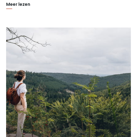
Meer lezen
Na een wandeling van 7 km kun je in Graufthal een bijzondere
ontdekking doen. In de zandstenen kliffen zijn
drie
grotwoningen
gebouwd. De rots dient als vloer, muur en
plafond van deze merkwaardige huizen. Alleen de blauwe
gevel is door de mens beschilderd. De "rotswoningen"
werden tot eind jaren 1950 bewoond en zijn nu gerestaureerd
en ingericht. Een bezoek geeft je inzicht in de
leefomstandigheden van de vroegere bewoners. In de buurt
mag je
de overblijfselen van de abdij van Saint-
Gangolphe
niet missen.
Je wandeling gaat verder door de bossen van de Vogezen.
Ontdek onder de Col de Saverne
de Rocher du Saut du
Prince Charles
en zijn legende. Er wordt gezegd dat een
Lotharingse prins genaamd Charles te paard van de top van
de rots sprong om aan zijn vijanden te ontsnappen. De
hoefafdrukken van het dier zouden hun sporen in de rots
hebben achtergelaten. Kun jij ze vinden?