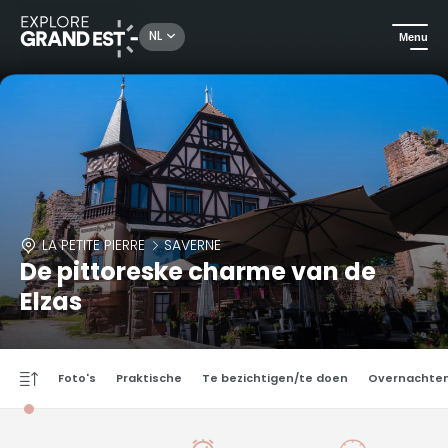
NL
Menu
LA PETITE PIERRE
SAVERNE
De pittoreske charme van de
Elzas
Foto's
Praktische
Te bezichtigen/te doen
Overnachte