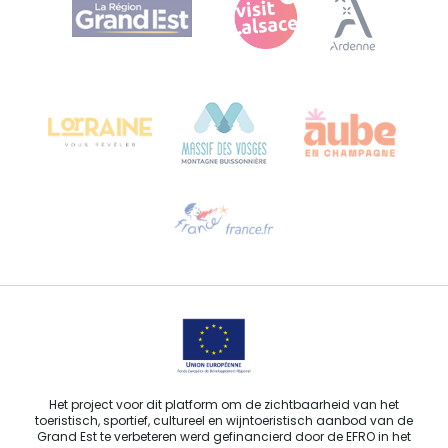
Bureau de Colmar (hoofdkantoor)
Château Kiener – Rue de Verdun 24
68000 COLMAR - FRANKRIJK
Hulp nodig?
Stuur ons een e-mail
Het project voor dit platform om de zichtbaarheid van het
toeristisch, sportief, cultureel en wijntoeristisch aanbod van de
Grand Est te verbeteren werd gefinancierd door de EFRO in het