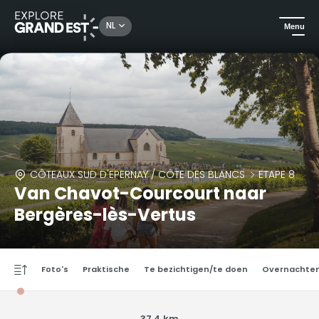
NL
Menu
CÔTEAUX SUD D'EPERNAY / CÔTE DES BLANCS
ETAPE 8
Van Chavot-Courcourt naar
Bergères-lès-Vertus
Foto's
Praktische
Te bezichtigen/te doen
Overnachte