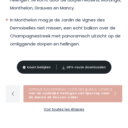
hellingen. Je komt door de dorpen Moslins, Morangis,
Monthelon, Grauves en Mancy.
In Monthelon mag je de Jardin de vignes des
Demoiselles niet missen, een echt balkon over de
Champagnestreek met panoramisch uitzicht op de
omliggende dorpen en hellingen.
Kaart bekijken
GPX-route downloaden
CÔTEAUX SUD D'EPERNAY / CÔTE DES BLANCS
ETAPE 9
Van de zuidelijke hellingen van Épernay naar
de Marais de Reuves-vallei
Voir toutes les étapes