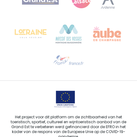
Bureau de Colmar (hoofdkantoor)
Château Kiener – Rue de Verdun 24
68000 COLMAR - FRANKRIJK
Hulp nodig?
Stuur ons een e-mail
Het project voor dit platform om de zichtbaarheid van het
toeristisch, sportief, cultureel en wijntoeristisch aanbod van de
Grand Est te verbeteren werd gefinancierd door de EFRO in het
kader van de respons van de Europese Unie op de COVID-19-