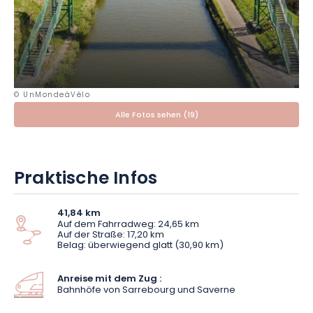
Bevor Sie Saverne erreichen, bietet
Lutzelbourg
einen letzten
charmanten Halt. Die Gemeinde, die von den Überresten
ihrer
Burg
überragt wird, markiert das Ende der Moselstrecke und
den Eingang ins Elsass. Während der gesamten Etappe ist die
EuroVelo 5 gut ausgeschildert und bietet eine flüssige und
© UnMondeàVélo
leicht zugängliche Strecke, die mit schönen kulturellen und
Alle Fotos sehen (19)
natürlichen Entdeckungen gespickt ist.
Praktische Infos
41,84 km
Auf dem Fahrradweg: 24,65 km
Auf der Straße: 17,20 km
Belag: überwiegend glatt (30,90 km)
Anreise mit dem Zug :
Bahnhöfe von Sarrebourg und Saverne