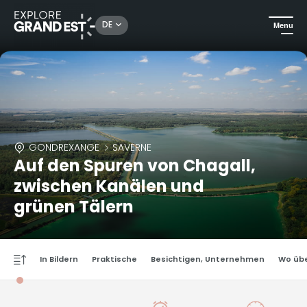
DE
Menu
GONDREXANGE
SAVERNE
Auf den Spuren von Chagall,
zwischen Kanälen und
grünen Tälern
In Bildern
Praktische
Besichtigen, Unternehmen
Wo üb