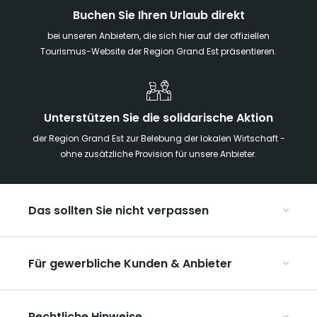
Buchen Sie Ihren Urlaub direkt
bei unseren Anbietern, die sich hier auf der offiziellen
Tourismus-Website der Region Grand Est präsentieren.
Unterstützen Sie die solidarische Aktion
der Region Grand Est zur Belebung der lokalen Wirtschaft -
ohne zusätzliche Provision für unsere Anbieter.
Das sollten Sie nicht verpassen
Mit Kindern in der Region Grand Est
Für gewerbliche Kunden & Anbieter
Die Weihnachtsmärkte im Grand Est
Ribeauvillé, zwischen Weinbergen und Bergen
Organisieren Sie Ihre Kongresse und Seminare
Unsere UNESCO-Welterbestätten