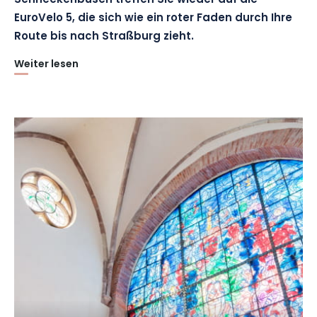
Schneckenbusch treffen Sie wieder auf die
EuroVelo 5, die sich wie ein roter Faden durch Ihre
Route bis nach Straßburg zieht.
Weiter lesen
Dieser Abschnitt der V52 wechselt zwischen wenig
befahrenen Straßen und ruhigen grünen Wegen. Sie führt
zunächst durch
Niderviller
, ein reizendes Dorf, das für seine
im 18. Die noch sichtbaren alten Flaschenöfen zeugen von
dieser reichen handwerklichen Vergangenheit, für die der Ort
berühmt ist. Die Strecke führt dann weiter nach
Arzviller
, wo
sie vollständig zum Radweg wird und entlang
des Rhein-
Marne-Kanals
durch das sehr idyllische
Vallée des Éclusiers
führt. Dieses friedliche Tal, das seit der Inbetriebnahme des
Plan Incliné de Saint-Louis Arzviller
für die Schifffahrt
gesperrt ist, hat sich zu einem beliebten Ausflugsziel
entwickelt, das für seine Ruhe und sein bemerkenswertes
Flusskulturerbe geschätzt wird. In unmittelbarer Nähe
verlängert
die Kristallfabrik Lehrer
die handwerklichen
Entdeckungen: Vorführungen der Glasbläserei, Ausstellungen
und eine Boutique ermöglichen es, das lokale Know-how der