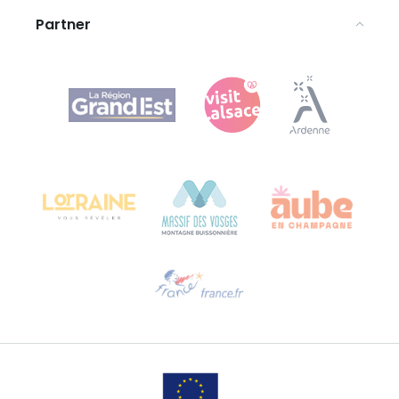
Partner
Agence Régionale du Tourisme Grand Est
Bureau de Colmar (Hauptverwaltung)
Château Kiener – 24 rue de Verdun
68000 COLMAR
Hilfe erwünscht?
Sprechen Sie uns per E-Mail an