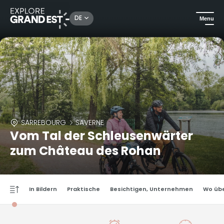
DE
Menu
SARREBOURG
SAVERNE
Vom Tal der Schleusenwärter
zum Château des Rohan
In Bildern
Praktische
Besichtigen, Unternehmen
Wo üb