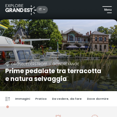
IT
Menu
GROSBLIEDERSTROFF
GONDREXANGE
Prime pedalate tra terracotta
e natura selvaggia
Immagini
Pratico
Da vedere, da fare
Dove dormire