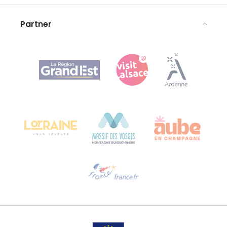
Avvertenze legali
Partner
Agence Régionale du Tourisme Grand Est
Bureau de Colmar (sede operativa)
Château Kiener – 24 rue de Verdun
68000 COLMAR
Ti serve aiuto?
Contattaci per e-mail