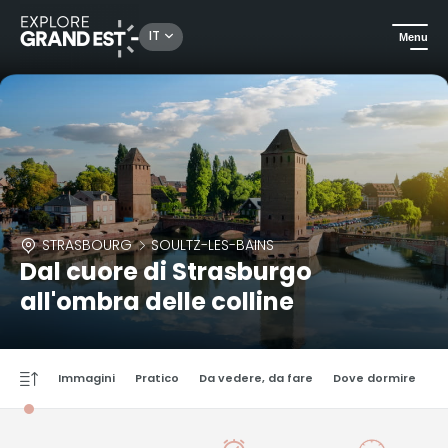
IT
Menu
STRASBOURG
SOULTZ-LES-BAINS
Dal cuore di Strasburgo
all'ombra delle colline
Immagini
Pratico
Da vedere, da fare
Dove dormire