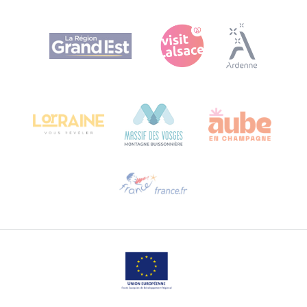
Agence Régionale du Tourisme Grand Est
Bureau de Colmar (hoofdkantoor)
Château Kiener – Rue de Verdun 24
68000 COLMAR - FRANKRIJK
Hulp nodig?
Stuur ons een e-mail