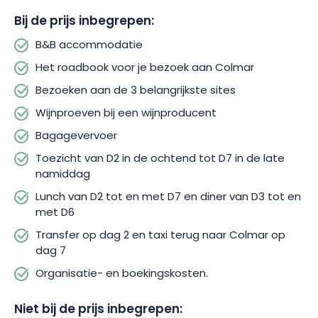
wijnproeverijen
.
Maak er het beste van, in je eigen
Bij de prijs inbegrepen:
tempo, en keer bij elke stop terug naar je
B&B-
accommodatie
.
Om ervoor te zorgen dat je licht
B&B accommodatie
reist, zorgt het team voor het overbrengen van je
Het roadbook voor je bezoek aan Colmar
bagage.
Bezoeken aan de 3 belangrijkste sites
Wijnproeven bij een wijnproducent
Bovendien heeft Grand Angle aan alles gedacht
om ervoor te zorgen dat u comfortabel zit tijdens
Bagagevervoer
uw reis!
U krijgt professionele begeleiding tijdens
Toezicht van D2 in de ochtend tot D7 in de late
uw tour, met een
roadbook
voor het bezoek aan
namiddag
Colmar.
Picknicklunches
van
D2
tot
D7
en diners
Lunch van D2 tot en met D7 en diner van D3 tot en
van
D3
tot
D6
zijn ook inbegrepen in het pakket.
met D6
Bovendien zorgt het agentschap voor je transfer
Transfer op dag 2 en taxi terug naar Colmar op
op
D2
, evenals taxivervoer voor je terugkeer naar
dag 7
Colmar.
Je hoeft ook niet na te denken over extra
Organisatie- en boekingskosten.
kosten voor boeking en organisatie.
Je hoeft
alleen maar je data te boeken en te genieten van
Niet bij de prijs inbegrepen: