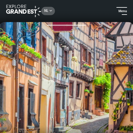
Rechercher un lieu, une activité...
NL
Menu
Kijk je ogen uit in de Grand Est
All-informules
Ontdek de Elzas tijdens een wandeltocht langs de wijngaarden en middeleeuwse dorpjes