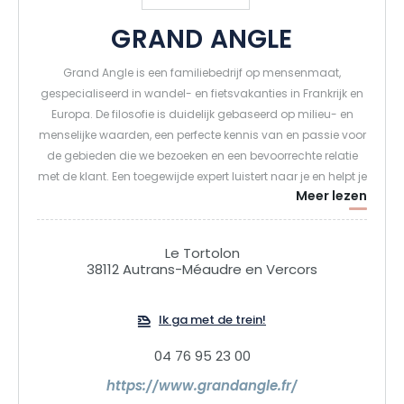
GRAND ANGLE
Grand Angle is een familiebedrijf op mensenmaat,
gespecialiseerd in wandel- en fietsvakanties in Frankrijk en
Europa. De filosofie is duidelijk gebaseerd op milieu- en
menselijke waarden, een perfecte kennis van en passie voor
de gebieden die we bezoeken en een bevoorrechte relatie
met de klant. Een toegewijde expert luistert naar je en helpt je
Meer lezen
met je reisplannen, vanaf het moment dat je je aanvraag
doet tot aan je terugkeer.
Le Tortolon
38112 Autrans-Méaudre en Vercors
Ik ga met de trein!
04 76 95 23 00
https://www.grandangle.fr/