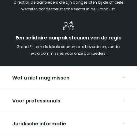
direct bij de aanbieders die zijn aangesloten bij de officiële
website voor de toeristische sector in de Grand Est.
Een solidaire aanpak steunen van de regio
Grand Est om de lokale economie te bevorderen, zonder
extra commissies voor onze aanbieders.
Wat u niet mag missen
Met kinderen naar de Grand Est
Voor professionals
Met z’n tweeën
Kerst in Oost-Frankrijk
Organiseer uw conferenties en seminars
De Route des Vins d’Alsace
Juridische informatie
Organiseer uw groepsreizen
Bezienswaardigheden op de UNESCO-erfgoedlijst
Over ART GE