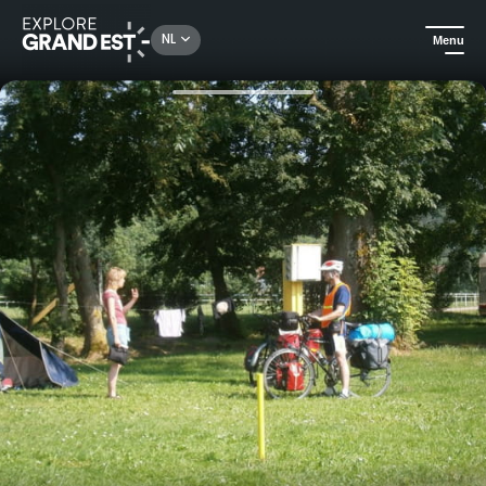
Rechercher un lieu, une activité...
NL
Menu
Kijk je ogen uit in de Grand Est
Campings en huurmogelijkheden in de buitenlucht