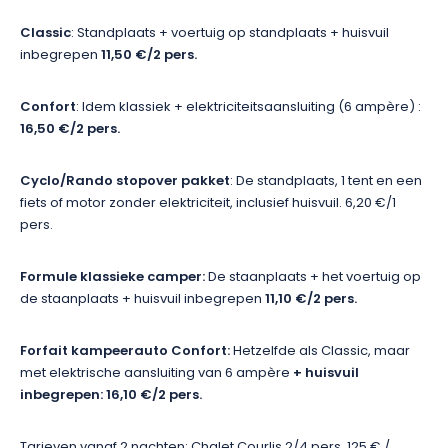
Classic
: Standplaats + voertuig op standplaats + huisvuil
inbegrepen
11,50 €/2 pers.
Confort
: Idem klassiek + elektriciteitsaansluiting (6 ampère) :
16,50 €/2 pers.
Cyclo/Rando stopover pakket
: De standplaats, 1 tent en een
fiets of motor zonder elektriciteit, inclusief huisvuil. 6,20 €/1
pers.
Formule klassieke camper:
De staanplaats + het voertuig op
de staanplaats + huisvuil inbegrepen
11,10 €/2 pers.
Forfait kampeerauto Confort:
Hetzelfde als Classic, maar
met elektrische aansluiting van 6 ampère
+ huisvuil
inbegrepen: 16,10 €/2 pers.
Tarieven vanaf 2 nachten: Chalet Courlis 2/4 pers. 125 € /