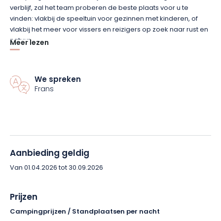
verblijf, zal het team proberen de beste plaats voor u te
vinden: vlakbij de speeltuin voor gezinnen met kinderen, of
vlakbij het meer voor vissers en reizigers op zoek naar rust en
natuur.
Meer lezen
De camping Lac Vert biedt een breed scala aan activiteiten:
wilt u liever waterfietsen, vissen of een dutje doen op het
We spreken
strand? U kunt de omliggende natuur ontdekken door te
Frans
wandelen of te fietsen langs de vele wandelpaden en u kunt
zelfs ter plaatse een fiets huren!
Aanbieding geldig
Van 01.04.2026 tot 30.09.2026
Prijzen
Campingprijzen / Standplaatsen per nacht