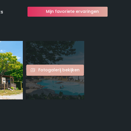
ts
Mijn favoriete ervaringen
Fotogalerij bekijken