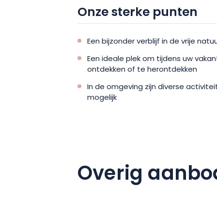
Onze sterke punten
Waar wacht u nog op? Plan nu uw volg
verblijf bij Les Nids du Lac! Deze plek
ontdekkingen en biedt u de ideale oas
Een bijzonder verblijf in de vrije nat
vrienden of familie.
Een ideale plek om tijdens uw vaka
ontdekken of te herontdekken
In de omgeving zijn diverse activite
mogelijk
Overig aanbo