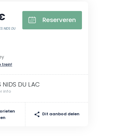
 €
Reserveren
ES NIDS DU
ey
 trein!
S NIDS DU LAC
r info
orieten
Dit aanbod delen
gen