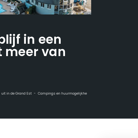
lijf in een
et meer van
n uit in de Grand Est
Campings en huurmogelijkheden in de buitenlucht
Een r