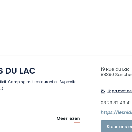
S DU LAC
19 Rue du Lac
88390 Sanche
viteit: Camping met restaurant en Superette
..)
Ik ga met de 
03 29 82 49 41
https://lesni
Meer lezen
Stuur ons e