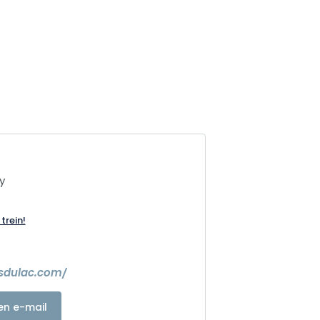
y
trein!
dsdulac.com/
en e-mail