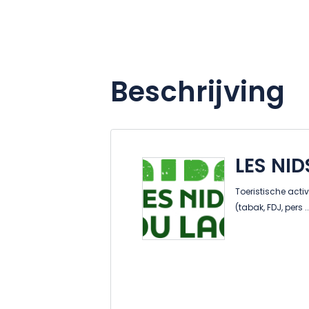
Beschrijving
LES NID
Toeristische acti
(tabak, FDJ, pers ..