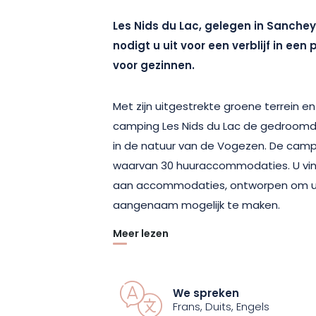
Les Nids du Lac, gelegen in Sanchey,
nodigt u uit voor een verblijf in een 
voor gezinnen.
Met zijn uitgestrekte groene terrein en 
camping Les Nids du Lac de gedroomd
in de natuur van de Vogezen. De camp
waarvan 30 huuraccommodaties. U vin
aan accommodaties, ontworpen om uw 
aangenaam mogelijk te maken.
Meer lezen
Geniet van een vakantie met familie o
charme en ontspanning combineert.
ongeveer 30 m² beschikt over 2 gezel
We spreken
met een groot tweepersoonsbed en 
Frans, Duits, Engels