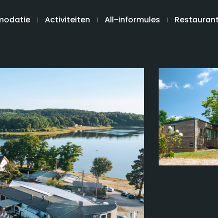
odatie
Activiteiten
All-informules
Restauran