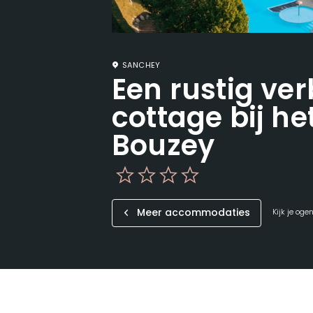
SANCHEY
Een rustig verb
cottage bij h
Bouzey
Meer accommodaties
Kijk je oge