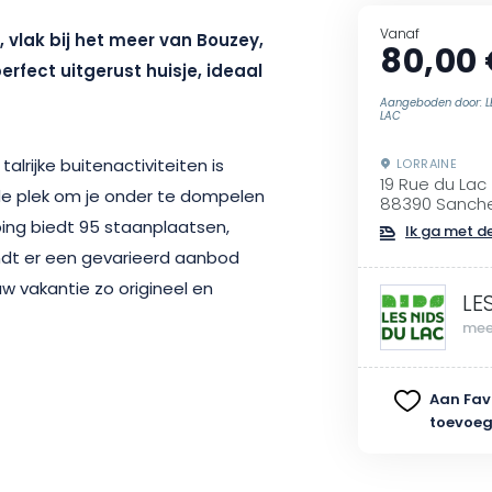
Vanaf
 vlak bij het meer van Bouzey,
80,00
perfect uitgerust huisje, ideaal
Aangeboden door: L
LAC
talrijke buitenactiviteiten is
LORRAINE
19 Rue du Lac
e plek om je onder te dompelen
88390 Sanch
ing biedt 95 staanplaatsen,
Ik ga met de
dt er een gevarieerd aanbod
vakantie zo origineel en
LE
mee
f vrienden in een cottage die
Aan Fav
 Deze accommodatie van
toevoe
lige slaapkamers, waarvan één
de andere met 2