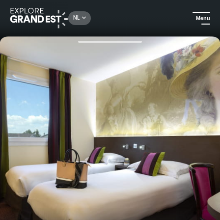
Rechercher un lieu, une activité...
NL
Menu
Kijk je ogen uit in de Grand Est
Hotels
4-sterren comfortnacht in het hart van Saint-Avold