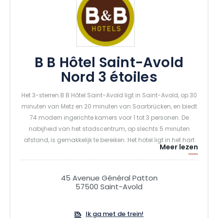
B B Hôtel Saint-Avold
Nord 3 étoiles
Het 3-sterren B B Hôtel Saint-Avold ligt in Saint-Avold, op 30
minuten van Metz en 20 minuten van Saarbrücken, en biedt
74 modern ingerichte kamers voor 1 tot 3 personen. De
nabijheid van het stadscentrum, op slechts 5 minuten
afstand, is gemakkelijk te bereiken. Het hotel ligt in het hart
Meer lezen
van de zakencentra van de regio 3 grenzen (Duitsland,
Luxemburg, Frankrijk). U kunt optimaal gebruikmaken van
de 65 m² grote seminarruimte van het hotel. Ontspan in de
45 Avenue Général Patton
loungebar met een goede wijn of geniet van een maaltijd
57500 Saint-Avold
op elk moment van de dag.
Ik ga met de trein!