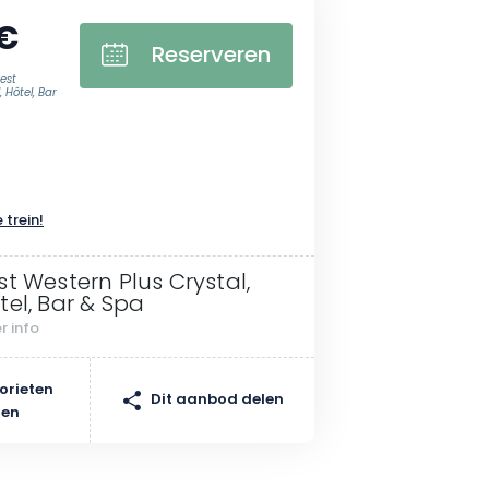
 €
Reserveren
est
 Hôtel, Bar
 trein!
st Western Plus Crystal,
tel, Bar & Spa
r info
orieten
Dit aanbod delen
gen