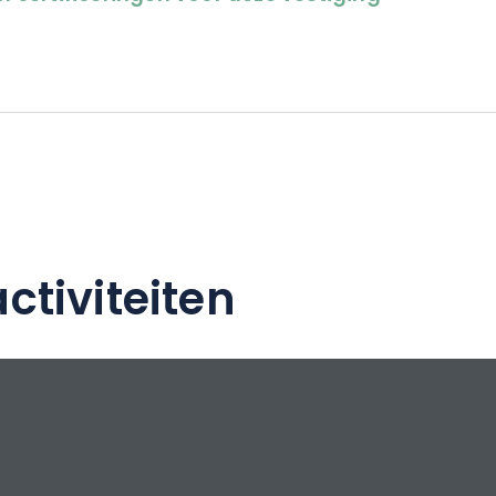
ce.
ctiviteiten