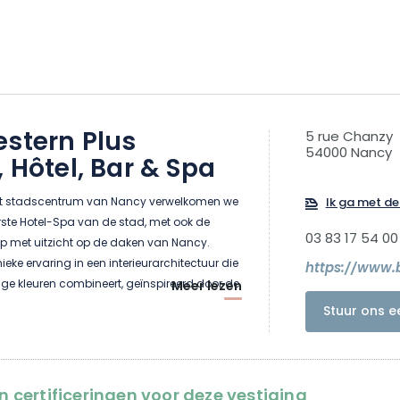
stern Plus
5 rue Chanzy
54000 Nancy
, Hôtel, Bar & Spa
het stadscentrum van Nancy verwelkomen we
Ik ga met de 
rste Hotel-Spa van de stad, met ook de
03 83 17 54 00
op met uitzicht op de daken van Nancy.
eke ervaring in een interieurarchitectuur die
ge kleuren combineert, geïnspireerd door de
Meer lezen
ten van Nancy: Art Deco en Art Nouveau.
Stuur ons e
en recreatieve verblijven bieden we 81
 seminarruimten, een chique en gezellige
open haard, een Spa met verwarmd
 en hammam en een toegewijd team voor
en certificeringen voor deze vestiging