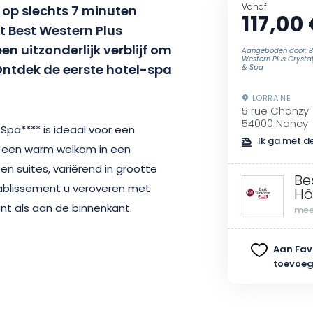
Vanaf
 op slechts 7 minuten
117,00
t Best Western Plus
een uitzonderlijk verblijf om
Aangeboden door: B
Western Plus Crystal,
Ontdek de eerste hotel-spa
& Spa
LORRAINE
5 rue Chanzy
54000 Nancy
 Spa**** is ideaal voor een
Ik ga met de
t u een warm welkom in een
en suites, variërend in grootte
Be
tablissement u veroveren met
Hô
nt als aan de binnenkant.
mee
jaar geschiedenis. Gebouwd in
Aan Fav
toevoe
 en vervolgens gerenoveerd in de
 Plus Crystal, Hôtel, Bar & Spa****
vrij – ingericht in Art Deco en