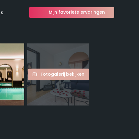
ts
Mijn favoriete ervaringen
Fotogalerij bekijken