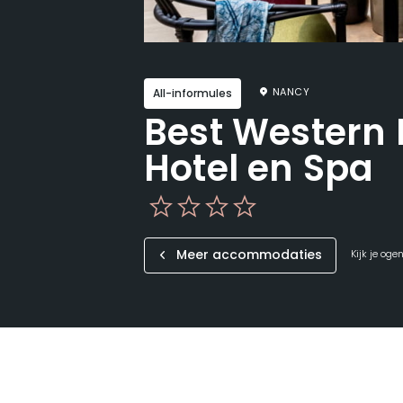
NANCY
All-informules
Best Western P
Hotel en Spa
Meer accommodaties
Kijk je oge