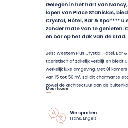
Gelegen in het hart van Nancy,
lopen van Place Stanislas, bied
Crystal, Hôtel, Bar & Spa**** u 
zonder mate van te genieten. 
en bar op het dak van de stad.
Best Western Plus Crystal, Hôtel, Bar &
toeristisch of zakelijk verblijf en bied
werkelijk luxe omgeving. Met 81 kamers 
van 15 tot 50 m², zal dit charmante e
zowel de architectuur aan de buitenka
Meer lezen
Het hotel kan bogen op meer dan 130 
de 19e eeuw, uitgebreid in de jaren 80
We spreken
jaren 90 en in 2024, biedt Best Western
Frans, Engels
nu comfortabele kamers – allemaal rook