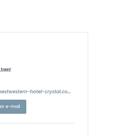
trein!
https://www.bestwestern-hotel-crystal.com/fr/index.html
en e-mail