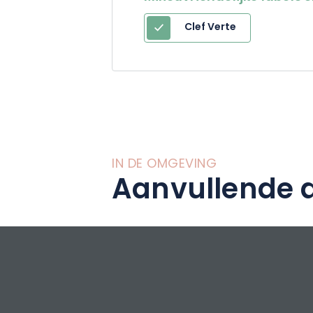
uitstekende servi
Clef Verte
IN DE OMGEVING
Aanvullende a