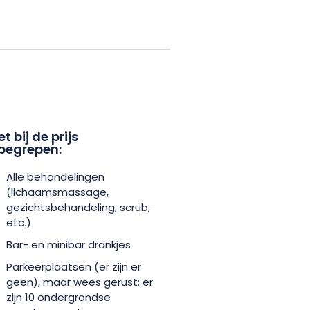
per persoon per nacht toegang tot
na en hammam. Genoeg voor
ning en ontsnapping. En om
 er niets beter dan een drankje
of de Rooftop op de 6e
et bij de prijs
begrepen:
 van de stad.
Alle behandelingen
et een bijzonder royaal
(lichaamsmassage,
gezichtsbehandeling, scrub,
etc.)
Bar- en minibar drankjes
Parkeerplaatsen (er zijn er
geen), maar wees gerust: er
zijn 10 ondergrondse