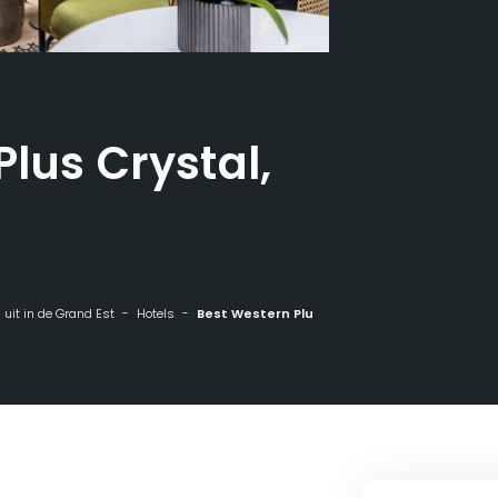
lus Crystal,
n uit in de Grand Est
Hotels
Best Western Plus Crystal, Hotel en Spa