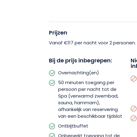
Art Nouveau stijl.
Tijdens je verblijf heb je 50 minuten 
Prijzen
de Spa met verwarmd zwembad, sau
een welverdiend moment van ontspan
Vanaf €117 per nacht voor 2 personen.
deze unieke ervaring uit te breiden, is
delen in de wintertuin, de Bar Lounge 
Bij de prijs inbegrepen:
Ni
in
verdieping met uitzicht over de daken
Overnachting(en)
50 minuten toegang per
De volgende ochtend word je wakker m
persoon per nacht tot de
ontbijtbuffet.
Spa (verwarmd zwembad,
sauna, hammam),
afhankelijk van reservering
van een beschikbaar tijdslot
Ontbijtbuffet
Onbeperkt toegang tot de