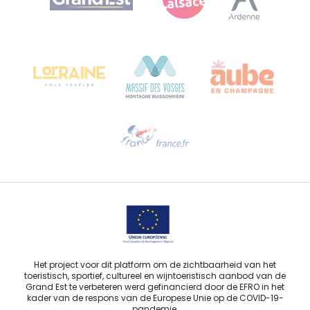
Bureau de Colmar (hoofdkantoor)
Château Kiener – Rue de Verdun 24
68000 COLMAR - FRANKRIJK
Hulp nodig?
Stuur ons een e-mail
Het project voor dit platform om de zichtbaarheid van het
toeristisch, sportief, cultureel en wijntoeristisch aanbod van de
Grand Est te verbeteren werd gefinancierd door de EFRO in het
kader van de respons van de Europese Unie op de COVID-19-