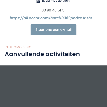
Ik ga met de trein!
03 90 40 51 51
https://all.accor.com/hotel/0369/index.fr.shtml?utm_campaign=seo+maps&utm_medium=seo+maps&utm_source=google+Maps
Stuur ons een e-mail
IN DE OMGEVING
Aanvullende activiteiten