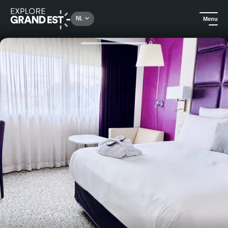
Rechercher un lieu, une activité...
NL
Menu
Kijk je ogen uit in de Grand Est
Hotels
Een uitstapje naar Straatsburg in het Mercure Strasbourg Airport