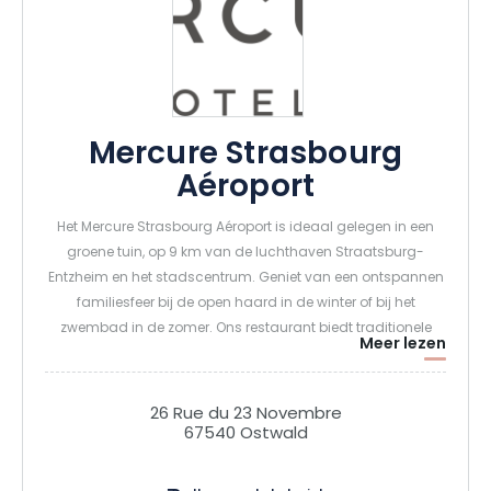
Mercure Strasbourg
Aéroport
Het Mercure Strasbourg Aéroport is ideaal gelegen in een
groene tuin, op 9 km van de luchthaven Straatsburg-
Entzheim en het stadscentrum. Geniet van een ontspannen
familiesfeer bij de open haard in de winter of bij het
zwembad in de zomer. Ons restaurant biedt traditionele
Meer lezen
gerechten. Onze vergaderzalen bieden plaats aan
maximaal 180 personen. Profiteer van de gratis WiFi en de
fitnessruimte. Het Mercure-hotel Strasbourg Airport ligt op 10
26 Rue du 23 Novembre
minuten van de luchthaven Straatsburg-Entzheim en het
67540 Ostwald
centrum van Straatsburg.