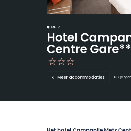
METZ
Hotel Campan
Centre Gare*
Meer accommodaties
Kijk je oge
Het hotel Campanile Metz Cent