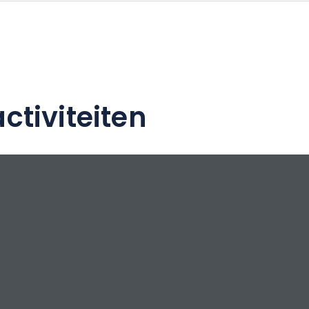
en Stad van Kunst en Geschiedenis.
 verdiepingen en 101 kamers van de nieuwe
e comfort aan de voet van het station. Of u
et z'n tweeën, met een groep of met het gezin,
t en onze kamers wachten op u om u
ctiviteiten
heid en 3-sterren comfort te bieden.
t ook over verschillende kamers die
or personen met beperkte mobiliteit.