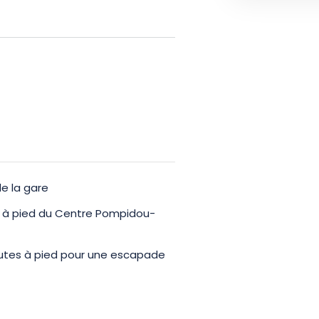
 van Metz en is een ideaal
e la gare
 à pied du Centre Pompidou-
utes à pied pour une escapade