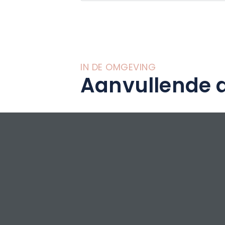
bestempeld als e
Het hotel heeft 8
generatie met all
nu alleen reist, m
IN DE OMGEVING
ons etablissemen
Aanvullende a
ontspanning, vrij
Het hotel beschik
aangepast zijn vo