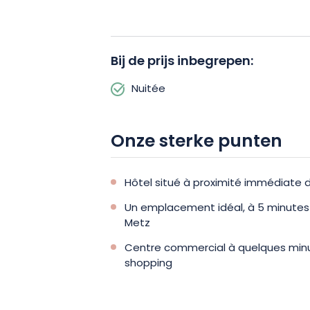
Het hotel ligt vlak bij het treinstation
vertrekpunt om de stad te bezoeken!
Bij de prijs inbegrepen:
Nuitée
Onze sterke punten
Hôtel situé à proximité immédiate d
Un emplacement idéal, à 5 minutes
Metz
Centre commercial à quelques min
shopping