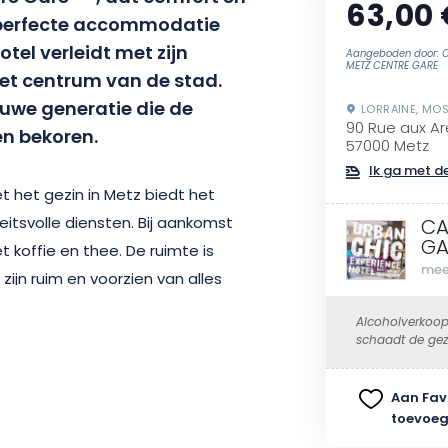
63,00 
e perfecte accommodatie
tel verleidt met zijn
Aangeboden door: 
METZ CENTRE GARE
 het centrum van de stad.
euwe generatie die de
LORRAINE, MOS
90 Rue aux A
en bekoren.
57000 Metz
Ik ga met de
t het gezin in Metz biedt het
eitsvolle diensten. Bij aankomst
CA
GA
koffie en thee. De ruimte is
mee
zijn ruim en voorzien van alles
 moment door te brengen:
Alcoholverkoop
k en moderne decoratie.
schaadt de gez
buffet en kan worden genoten in
l.
Aan Fav
toevoe