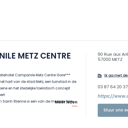
ILE METZ CENTRE
90 Rue aux Ar
57000 METZ
atiehotel Campanile Metz Centre Gare***
Ik ga met de 
het hart van de stad Metz, een tuinstad in de
03 87 64 20 37
oene en het stedelijke toeristisch concept
ert.
n Saint-Etienne is een van de mooiste van
Meer lezen
hts enkele minuten lopen vindt u het Centre
Stuur ons e
it verbazingwekkende vat van
t en levendige emoties. Winkelen, feesten,
et ontdekken, u kunt ontsnappen naar Metz,