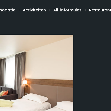
odatie
Activiteiten
All-informules
Restauran