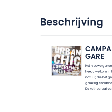
Beschrijving
CAMPAN
GARE
Het nieuwe gener
heet u welkom in 
natuur, die het gr
gelukkig combine
De kathedraal va
Frankrijk. Op slec
Pompidou-Metz, d
hedendaagse kuns
het plezier van h