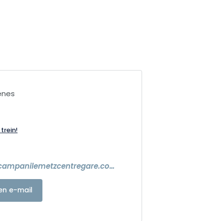
ènes
trein!
https://www.campanilemetzcentregare.com/
en e-mail