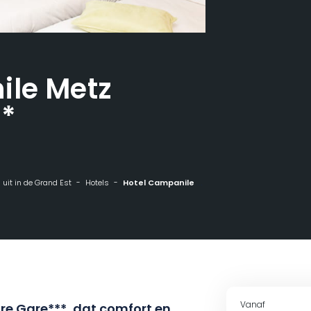
ile Metz
**
n uit in de Grand Est
Hotels
Hotel Campanile Metz Centre Gare***
Vanaf
re Gare***, dat comfort en