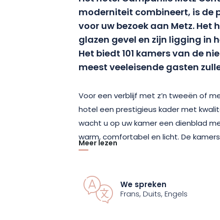
moderniteit combineert, is d
voor uw bezoek aan Metz. Het ho
glazen gevel en zijn ligging in
Het biedt 101 kamers van de ni
meest veeleisende gasten zull
Voor een verblijf met z’n tweeën of me
hotel een prestigieus kader met kwalit
wacht u op uw kamer een dienblad met 
warm, comfortabel en licht. De kamers 
Meer lezen
wat u nodig hebt om een aangenaam
bedden van hoge kwaliteit, bureauhoe
Het ontbijt wordt geserveerd als een 
We spreken
de zon op het privéterras van het hote
Frans, Duits, Engels