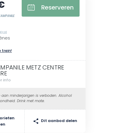
€
Reserveren
CAMPANILE
ELLE
rènes
 trein!
MPANILE METZ CENTRE
RE
r info
 aan minderjarigen is verboden. Alcohol
ondheid. Drink met mate.
orieten
Dit aanbod delen
gen