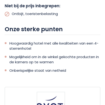
Na een dag de wijnroute van de Elzas te hebben ontdekt, kunt
Niet bij de prijs inbegrepen:
u in het wellnesscentrum van Novotel Suites Colmar Centre****
genieten van de sauna en de hamam. U kunt ook de
Ontbijt, toeristenbelasting
loungebar van het hotel bezoeken om de wijnen te proeven
waar de Elzas beroemd om is.
Onze sterke punten
Hoogwaardig hotel met alle kwaliteiten van een 4-
sterrenhotel
Mogelijkheid om in de winkel gekochte producten in
de kamers op te warmen
Onberispelijke staat van netheid