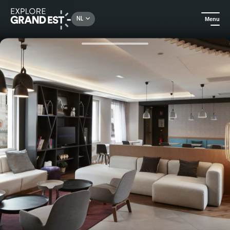
Rechercher un lieu, une activité...
NL
Menu
Kijk je ogen uit in de Grand Est
Hotels
Hotel Novotel Suites Colmar Centre