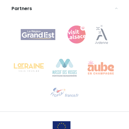
Partners
Agence Régionale du Tourisme Grand Est
Bureau de Colmar (hoofdkantoor)
Château Kiener – Rue de Verdun 24
68000 COLMAR - FRANKRIJK
Hulp nodig?
Stuur ons een e-mail