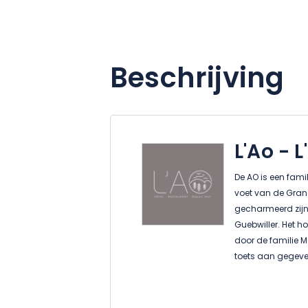
Beschrijving
L'Ao - L
De AO is een fam
voet van de Grand
gecharmeerd zijn
Guebwiller. Het h
door de familie Ma
toets aan gegeven
Thibaut, de 4e gen
willen voortzette
creëren die is zo