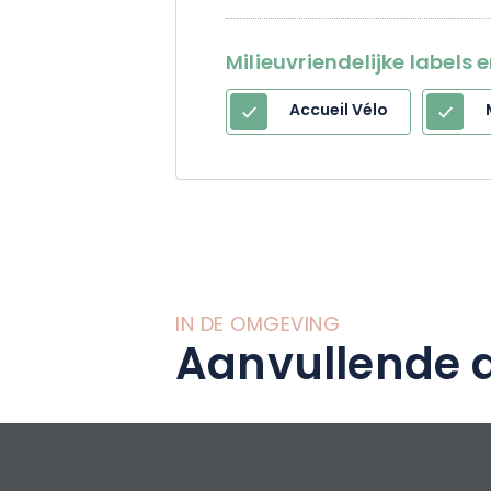
een gehechtheid a
ideale plek om je 
Milieuvriendelijke labels 
genieten van de
Accueil Vélo
IN DE OMGEVING
Aanvullende a