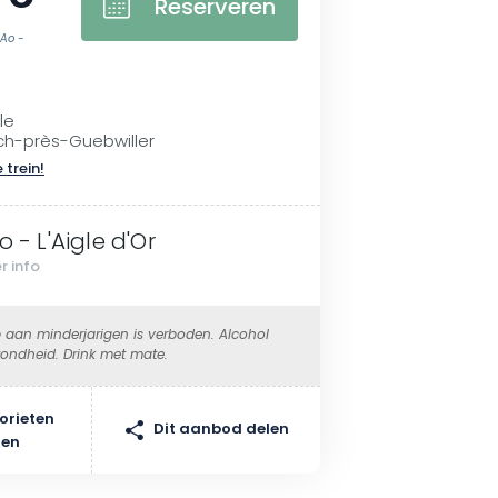
Reserveren
'Ao -
le
h-près-Guebwiller
 trein!
o - L'Aigle d'Or
r info
 aan minderjarigen is verboden. Alcohol
ondheid. Drink met mate.
orieten
Dit aanbod delen
gen