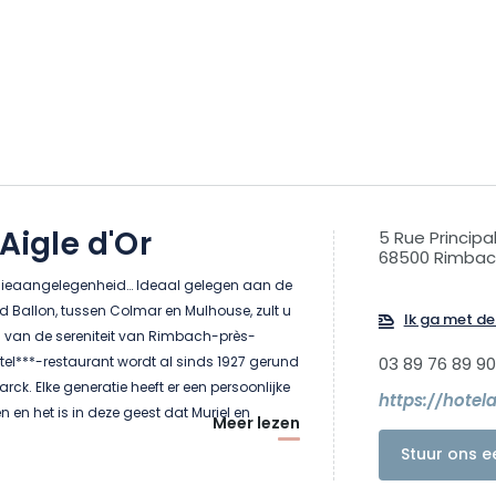
'Aigle d'Or
5 Rue Principa
68500 Rimbac
ilieaangelegenheid… Ideaal gelegen aan de
 Ballon, tussen Colmar en Mulhouse, zult u
Ik ga met de 
 van de sereniteit van Rimbach-près-
otel***-restaurant wordt al sinds 1927 gerund
03 89 76 89 90
rck. Elke generatie heeft er een persoonlijke
https://hotel
 en het is in deze geest dat Muriel en
Meer lezen
eratie, de familietraditie van gastvrijheid
Stuur ons e
n, gedreven door de wens om een plek te
als zij, genereus, warm en dynamisch, met