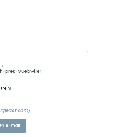
le
h-près-Guebwiller
trein!
aigledor.com/
en e-mail