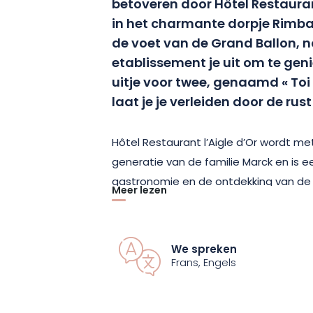
betoveren door Hôtel Restauran
in het charmante dorpje Rimb
de voet van de Grand Ballon, n
etablissement je uit om te ge
uitje voor twee, genaamd « Toi
laat je je verleiden door de ru
Hôtel Restaurant l’Aigle d’Or wordt m
generatie van de familie Marck en is e
gastronomie en de ontdekking van de
Meer lezen
wacht u een ontspannend en heerlijk ve
rust, doordrenkt van een warme en gast
We spreken
De 15 kamers van het hotel, allemaal m
Frans, Engels
gezellige en comfortabele nachtrust.
praktische faciliteiten zoals een tw