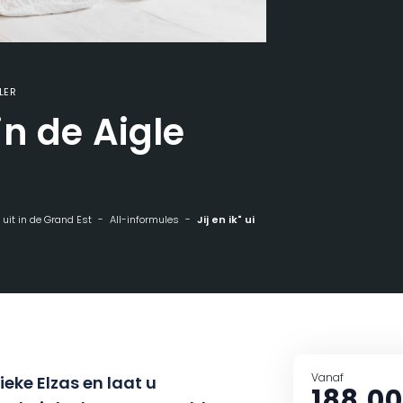
LER
 in de Aigle
n uit in de Grand Est
All-informules
Jij en ik" uitje in de Aigle d'Or
Vanaf
ieke Elzas en laat u
188,00