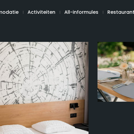
odatie
Activiteiten
All-informules
Restauran