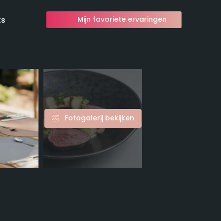
ts
Mijn favoriete ervaringen
Fotogalerij bekijken