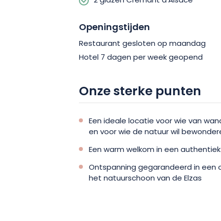
2 glazen Crémant d'Alsace
ook een parkeerplaats met een snellaa
voertuigen.
Openingstijden
Restaurant gesloten op maandag
Wacht dus niet langer en geef je over
Hotel 7 dagen per week geopend
Elzasser paradijs! Of je nu een fervent
bent, of gewoon een natuurliefhebber, h
Onze sterke punten
Een ideale locatie voor wie van wa
en voor wie de natuur wil bewonder
Een warm welkom in een authentiek e
Ontspanning gegarandeerd in een on
het natuurschoon van de Elzas