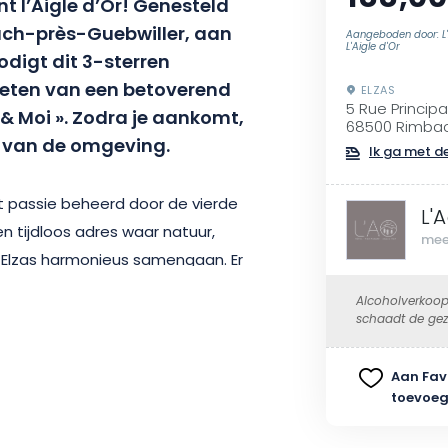
t l’Aigle d’Or! Genesteld
ach-près-Guebwiller, aan
Aangeboden door: L
L'Aigle d'Or
odigt dit 3-sterren
nieten van een betoverend
ELZAS
5 Rue Principa
 & Moi ». Zodra je aankomt,
68500 Rimbac
st van de omgeving.
Ik ga met de
et passie beheerd door de vierde
L'A
en tijdloos adres waar natuur,
mee
 Elzas harmonieus samengaan. Er
rblijf in deze oase van familiale
Alcoholverkoop
vrije sfeer.
schaadt de gez
et zorg ingericht, beloven een
Aan Fav
toevoe
 Uitgerust met moderne en
eepersoonsbed of twee