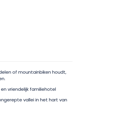
dstation voor elektrische
 aan de charmes van dit stukje
 wandelaar, wandelaar of fietser
ier vind je wat je zoekt.
ndelen of mountainbiken houdt,
en.
n vriendelijk familiehotel
gerepte vallei in het hart van