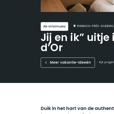
RIMBACH-PRÈS-GUEBWIL
All-informules
Jij en ik” uitje
d’Or
Meer vakantie-ideeën
Kijk je oge
Duik in het hart van de authent