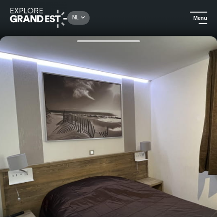
Rechercher un lieu, une activité...
NL
Menu
Kijk je ogen uit in de Grand Est
Hotels
Overnachting in Saint-Mihiel