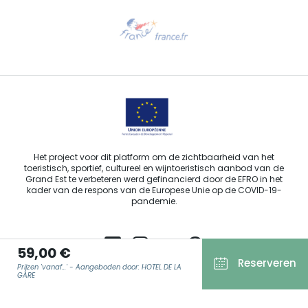
Hulp nodig?
Stuur ons een e-mail
Het project voor dit platform om de zichtbaarheid van het
toeristisch, sportief, cultureel en wijntoeristisch aanbod van de
Grand Est te verbeteren werd gefinancierd door de EFRO in het
kader van de respons van de Europese Unie op de COVID-19-
pandemie.
59,00 €
Reserveren
Prijzen 'vanaf...' - Aangeboden door: HOTEL DE LA
Agence Régionale du Tourisme Grand Est ©2026 - Alle rechten
GARE
voorbehouden.