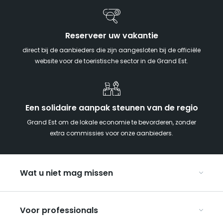
Reserveer uw vakantie
direct bij de aanbieders die zijn aangesloten bij de officiële
website voor de toeristische sector in de Grand Est.
Een solidaire aanpak steunen van de regio
Grand Est om de lokale economie te bevorderen, zonder
extra commissies voor onze aanbieders.
Wat u niet mag missen
Met kinderen naar de Grand Est
Voor professionals
Met z’n tweeën