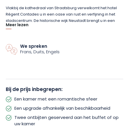
Vlakbij de kathedraal van Straatsburg verwelkomt het hotel
Régent Contades u in een oase van rust en verfijning in het
stadscentrum. De historische wijk Neustadt brengt u in een
Meer lezen
bucolische sfeer die typisch is voor de Elzas. Stap het hotel
binnen en beleef een tijdloze reis in een neoklassieke wereld
van elegantie!
We spreken
Frans, Duits, Engels
Dit burgerlijke huis uit de 19e eeuw heeft zijn charme
behouden en biedt alle comfort van een luxehotel. Een ruime
kamer, uitgerust met edele materialen en topkwaliteit
beddengoed, wordt voor u klaargemaakt voor dit
romantische verblijf. Het comfort staat voorop, evenals de
kleine geneugten, met de mogelijkheid van een upgrade
Bij de prijs inbegrepen:
naargelang de beschikbaarheid.
Een kamer met een romantische sfeer
Om deze escapade een zoete toets te geven, zijn ook de
Een upgrade afhankelijk van beschikbaarheid
smaken van de Elzas aanwezig. Een doos bonbons op uw
Twee ontbijten geserveerd aan het buffet of op
kamer, 2 ontbijten aan het buffet of op uw kamer, en 2 glazen
uw kamer
champagne aan de hotelbar… Genoeg om uw verblijf