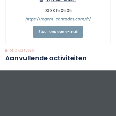
Ik ga met de trein!
03 88 15 05 05
https://regent-contades.com/fr/
Stuur ons een e-mail
IN DE OMGEVING
Aanvullende activiteiten