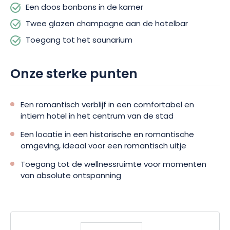
Een doos bonbons in de kamer
smakelijk en sprankelend te vieren!
Twee glazen champagne aan de hotelbar
Welzijnsmomenten worden aan deze mooie combinatie
Toegang tot het saunarium
toegevoegd voor nog meer plezier om te delen. Toegang tot
het saunarium tijdens uw verblijf, en geniet van momenten van
pure ontspanning voor twee!
Onze sterke punten
Een romantisch verblijf in een comfortabel en
intiem hotel in het centrum van de stad
Een locatie in een historische en romantische
omgeving, ideaal voor een romantisch uitje
Toegang tot de wellnessruimte voor momenten
van absolute ontspanning