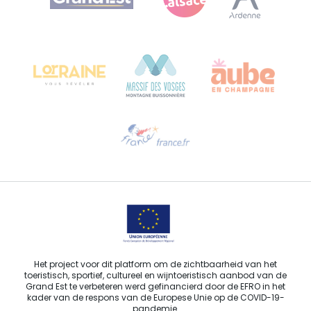
Bureau de Colmar (hoofdkantoor)
Château Kiener – Rue de Verdun 24
68000 COLMAR - FRANKRIJK
Hulp nodig?
Stuur ons een e-mail
Het project voor dit platform om de zichtbaarheid van het
toeristisch, sportief, cultureel en wijntoeristisch aanbod van de
Grand Est te verbeteren werd gefinancierd door de EFRO in het
kader van de respons van de Europese Unie op de COVID-19-
pandemie.