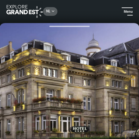
Rechercher un lieu, une activité...
NL
Menu
Kijk je ogen uit in de Grand Est
Hotels
Romantisch verblijf in het hart van Straatsburg