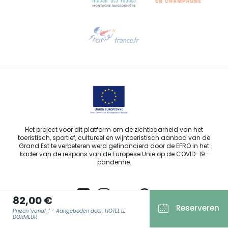
Hulp nodig?
Stuur ons een e-mail
Het project voor dit platform om de zichtbaarheid van het
toeristisch, sportief, cultureel en wijntoeristisch aanbod van de
Grand Est te verbeteren werd gefinancierd door de EFRO in het
kader van de respons van de Europese Unie op de COVID-19-
pandemie.
82,00 €
Reserveren
Prijzen 'vanaf...' - Aangeboden door: HOTEL LE
Agence Régionale du Tourisme Grand Est ©2026 - Alle rechten
DORMEUR
voorbehouden.