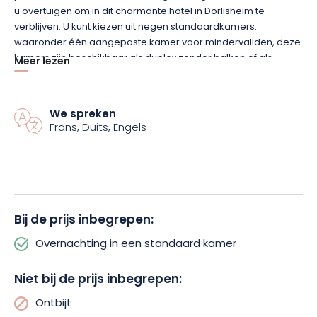
u overtuigen om in dit charmante hotel in Dorlisheim te
verblijven. U kunt kiezen uit negen standaardkamers:
waaronder één aangepaste kamer voor mindervaliden, deze
kamers zijn beschikbaar als duplex zonder balkon of als
Meer lezen
kamers met balkon of terras.
In alle gevallen zult u verleid worden door hun zorgvuldig
We spreken
ontworpen hedendaagse stijl. Maar hun charme beperkt zich
Frans, Duits, Engels
niet tot het esthetische aspect; ze zijn ook uitgerust met
moderne faciliteiten en gratis WiFi. Verwarming,
airconditioning, een zithoek, een bureau en een kluis zorgen
voor optimaal comfort in een grote ruimte van 32 m².
Bij de prijs inbegrepen:
Voor maximale ontspanning biedt het hotel tegen betaling
toegang tot de sauna en de jacuzzi.
Overnachting in een standaard kamer
Niet bij de prijs inbegrepen:
Ontbijt