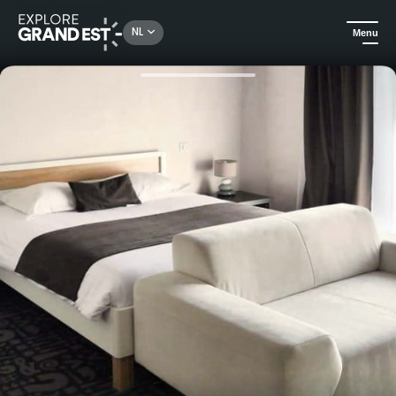
Rechercher un lieu, une activité...
NL
Menu
Kijk je ogen uit in de Grand Est
Hotels
Verblijf in een Standaard kamer in Hotel le Dormeur