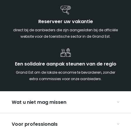
Reserveer uw vakantie
direct bij de aanbieders die zijn aangesloten bij de officiële
website voor de toeristische sector in de Grand Est.
Een solidaire aanpak steunen van de regio
Grand Est om de lokale economie te bevorderen, zonder
extra commissies voor onze aanbieders.
Wat u niet mag missen
Met kinderen naar de Grand Est
Voor professionals
Met z’n tweeën