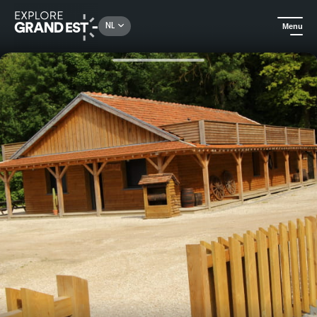
Rechercher un lieu, une activité...
NL
Menu
Kijk je ogen uit in de Grand Est
Huuraccommodatie
Cottage verblijf in Western City in Barberey-Saint-Sulpice