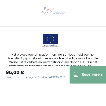
Hulp nodig?
Stuur ons een e-mail
Het project voor dit platform om de zichtbaarheid van het
toeristisch, sportief, cultureel en wijntoeristisch aanbod van de
Grand Est te verbeteren werd gefinancierd door de EFRO in het
kader van de respons van de Europese Unie op de COVID-19-
pandemie.
95,00 €
Reserveren
Prijzen 'vanaf...' - Aangeboden door: WESTERN CITY
Agence Régionale du Tourisme Grand Est ©2026 - Alle rechten
E-MAIL
*
voorbehouden.