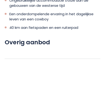
Ongebruikelijke accommodatie trouw aan de
aangenaam en uniek.
gebouwen van de westerse tijd
Een verblijf in een cottage in Western City is de ideale manier
Een onderdompelende ervaring in het dagelijkse
om het hele gezin tevreden te houden. Er is comfort voor de
leven van een cowboy
volwassenen en natuurschoon voor de kleintjes. Er is ook een
40 km aan fietspaden en een ruiterpad
7-persoons cottage beschikbaar.
Overig aanbod