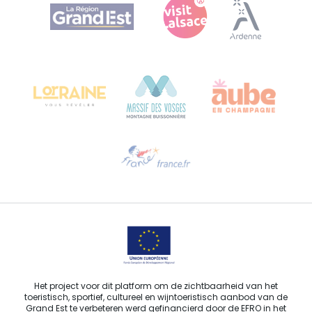
Agence Régionale du Tourisme Grand Est
Bureau de Colmar (hoofdkantoor)
Château Kiener – Rue de Verdun 24
68000 COLMAR - FRANKRIJK
Hulp nodig?
Stuur ons een e-mail
Het project voor dit platform om de zichtbaarheid van het
toeristisch, sportief, cultureel en wijntoeristisch aanbod van de
Grand Est te verbeteren werd gefinancierd door de EFRO in het