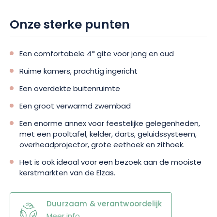
moderniteit elkaar ontmoeten. Boek nu je verblijf en laat je
verleiden door de authenticiteit van Les Loges de Marianne!
Onze sterke punten
Een comfortabele 4* gite voor jong en oud
Ruime kamers, prachtig ingericht
Een overdekte buitenruimte
Een groot verwarmd zwembad
Een enorme annex voor feestelijke gelegenheden,
met een pooltafel, kelder, darts, geluidssysteem,
overheadprojector, grote eethoek en zithoek.
Het is ook ideaal voor een bezoek aan de mooiste
kerstmarkten van de Elzas.
Duurzaam & verantwoordelijk
Meer info