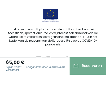
Het project voor dit platform om de zichtbaarheid van het
toeristisch, sportief, cultureel en wijntoeristisch aanbod van de
Grand Est te verbeteren werd gefinancierd door de EFRO in het
kader van de respons van de Europese Unie op de COVID-19-
pandemie.
65,00 €
Reserveren
Prijzen 'vanaf...' - Aangeboden door: la clairière du
Agence Régionale du Tourisme Grand Est ©2026 - Alle rechten
verbamont
voorbehouden.
Algemene gebruiksvoorwaarden
E-MAIL
*
Wettelijke vermeldingen
Privacyverklaring
AVG