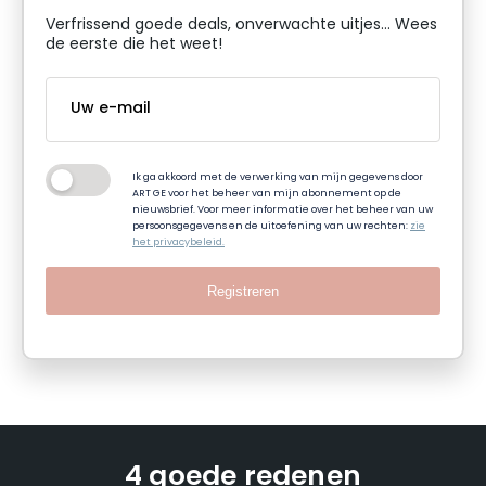
Verfrissend goede deals, onverwachte uitjes... Wees
de eerste die het weet!
Ik ga akkoord met de verwerking van mijn gegevens door
ART GE voor het beheer van mijn abonnement op de
nieuwsbrief. Voor meer informatie over het beheer van uw
persoonsgegevens en de uitoefening van uw rechten:
zie
het privacybeleid.
Registreren
4 goede redenen