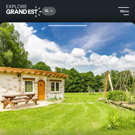
Rechercher un lieu, une activité...
NL
Menu
Kijk je ogen uit in de Grand Est
Huuraccommodatie
De Stenen Hut - De Verbamont Glade