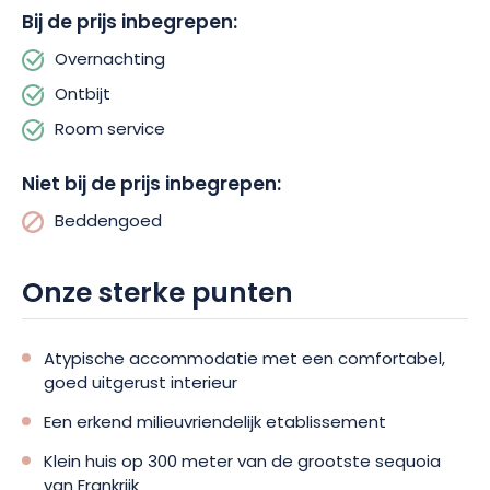
een gebied waar de natuur genereus is, maak een
Bij de prijs inbegrepen:
rondleiding door de permacultuurtuin en doe mee aan een
aantal spelletjes die Christophe voor je heeft bedacht.
Overnachting
Ontbijt
Room service
Niet bij de prijs inbegrepen:
Beddengoed
Onze sterke punten
Atypische accommodatie met een comfortabel,
goed uitgerust interieur
Een erkend milieuvriendelijk etablissement
Klein huis op 300 meter van de grootste sequoia
van Frankrijk