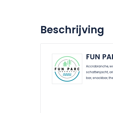
Beschrijving
FUN P
Accrobranche, wate
schattenjacht, o
bar, snackbar, 