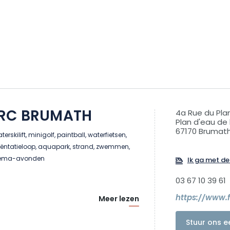
ARC BRUMATH
4a Rue du Pla
Plan d'eau de 
67170 Brumat
rskilift, minigolf, paintball, waterfietsen,
riëntatieloop, aquapark, strand, zwemmen,
thema-avonden
Ik ga met de 
03 67 10 39 61
https://www.
Meer lezen
Stuur ons e