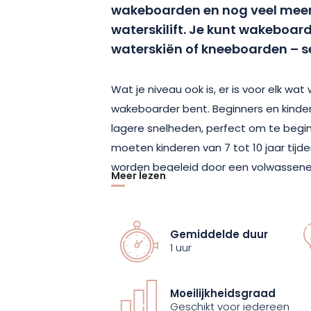
wakeboarden en nog veel meer
waterskilift. Je kunt wakeboar
waterskiën of kneeboarden – 
Wat je niveau ook is, er is voor elk wat 
wakeboarder bent. Beginners en kinder
lagere snelheden, perfect om te begin
moeten kinderen van 7 tot 10 jaar tij
worden begeleid door een volwassene
Meer lezen
Kom deze unieke activiteit ontdekken 
momenten met vrienden of familie. Bo
Gemiddelde duur
(plaatsen zijn beperkt) en laat je me
1 uur
vrijheid van het water!
Moeilijkheidsgraad
Geschikt voor iedereen