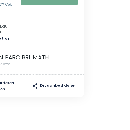
FUN PARC
'Eau
h
 trein!
N PARC BRUMATH
r info
orieten
Dit aanbod delen
gen