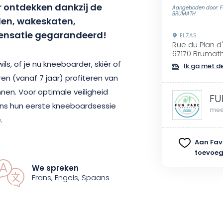
 ontdekken dankzij de
Aangeboden door: 
BRUMATH
den, wakeskaten,
sensatie gegarandeerd!
ELZAS
Rue du Plan d
67170 Brumat
wils, of je nu kneeboarder, skiër of
Ik ga met de
en (vanaf 7 jaar) profiteren van
nen. Voor optimale veiligheid
FU
dens hun eerste kneeboardsessie
mee
.
Aan Fav
en geniet van onvergetelijke
toevoe
ek vandaag nog je sessie
We spreken
evoeren door de energie en
Frans, Engels, Spaans