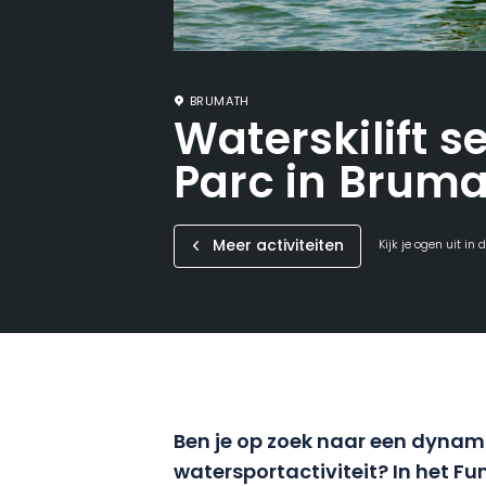
BRUMATH
Waterskilift s
Parc in Brum
Meer activiteiten
Kijk je ogen uit in
Ben je op zoek naar een dynami
watersportactiviteit? In het Fu