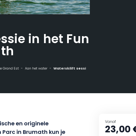
essie in het Fun
ath
 de Grand Est
Aan het water
Waterskilift sessie in het Fun Parc in Brumath
Vanaf
sche en originele
23,00 
n Parc in Brumath kun je