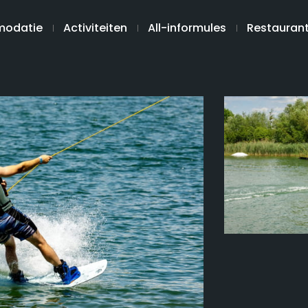
odatie
Activiteiten
All-informules
Restauran