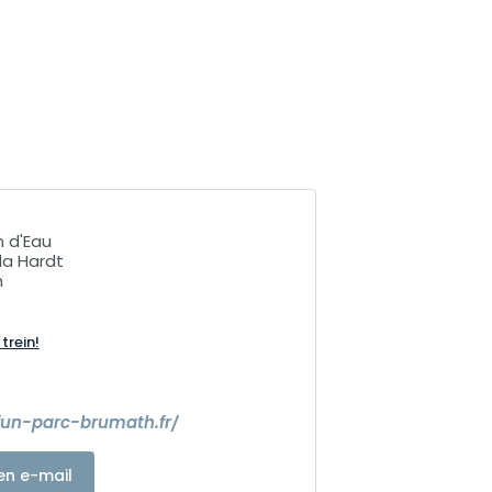
n d'Eau
la Hardt
h
trein!
fun-parc-brumath.fr/
en e-mail