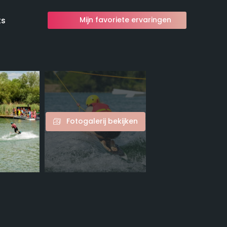
ts
Mijn favoriete ervaringen
Fotogalerij bekijken