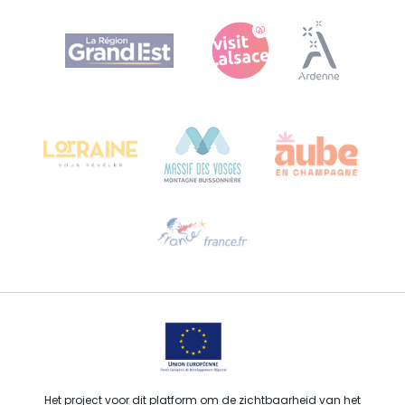
Agence Régionale du Tourisme Grand Est
Bureau de Colmar (hoofdkantoor)
Château Kiener – Rue de Verdun 24
68000 COLMAR - FRANKRIJK
Hulp nodig?
Stuur ons een e-mail
Het project voor dit platform om de zichtbaarheid van het