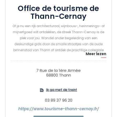
Office de tourisme de
Thann-Cernay
Of je nu een rijk architecturaal, wijnbouw-, herinnerings- of
mijnerfgoed wilt ontdekken, de streek Thann-Cernay is de
plek voor jou. Wandel onder begeleiding van een
deskundige gids door de smalle straatjes van de oude
binnenstad van Thann of ontdek de prachtige collegiale
Meer lezen
kerk. Wandel in het gezelschap van een enthousiasteling
door de steile wijngaarden van Rangen of de hellingen van
Vieil-Armand. Voor de avonturiers: het mijnerfgoed zal je
7 Rue de la 1ère Armée
betoveren met zijn galerijen. De Hartmannswillerkopf, de
68800 Thann
Historial en de Abri mémoire nemen je mee terug in de tijd
en laten je een stukje geschiedenis opsnuiven.
Ik ga met de trein!
03 89 37 96 20
https://www.tourisme-thann-cernay.fr/