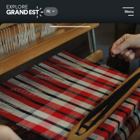
Rechercher un lieu, une activité...
NL
Menu
Kijk je ogen uit in de Grand Est
Ambachten
Demonstratie Kelsch maken