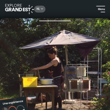
Rechercher un lieu, une activité...
NL
Menu
Kijk je ogen uit in de Grand Est
Ambachten
Gevorderde workshop in het maken van gerecycled papier in een vat - hele dag