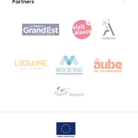
Partners
Agence Régionale du Tourisme Grand Est
Bureau de Colmar (hoofdkantoor)
Château Kiener – Rue de Verdun 24
68000 COLMAR - FRANKRIJK
Hulp nodig?
Stuur ons een e-mail