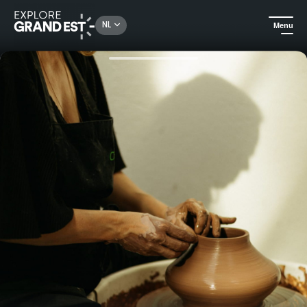
Rechercher un lieu, une activité...
NL
Menu
Kijk je ogen uit in de Grand Est
Ambachten
Keramiekworkshop: ontdek hoe je met klei kunt werken (gooien of boetseren)