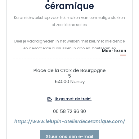
céramique
Keramiekworkshop voor het maken van eenmalige stukken
of zeer kleine series.
Deel je vaardigheden in het werken met klei, met inleidende
en gevorderde cursussen in gooien, boetseren en
Meer lezen
decoreren. Toegang tot de bronnen van de werkplaats voor
zelfstandig oefenen.
Place de la Croix de Bourgogne
5
54000 Nancy
Ik ga met de trein!
06 58 72 86 80
https://www.lelupin-atelierdeceramique.com/
Stuur ons een e-mail