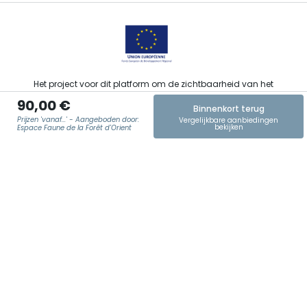
Het project voor dit platform om de zichtbaarheid van het
toeristisch, sportief, cultureel en wijntoeristisch aanbod van de
90,00 €
Grand Est te verbeteren werd gefinancierd door de EFRO in het
Binnenkort terug
kader van de respons van de Europese Unie op de COVID-19-
Prijzen 'vanaf...' - Aangeboden door:
Vergelijkbare aanbiedingen
bekijken
pandemie.
Espace Faune de la Forêt d'Orient
E-MAIL
*
Agence Régionale du Tourisme Grand Est ©2026 - Alle rechten
voorbehouden.
Algemene gebruiksvoorwaarden
Wettelijke vermeldingen
Privacyverklaring
AVG