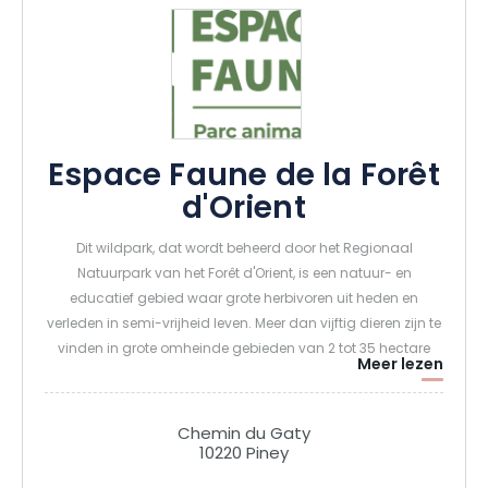
Espace Faune de la Forêt
d'Orient
Dit wildpark, dat wordt beheerd door het Regionaal
Natuurpark van het Forêt d'Orient, is een natuur- en
educatief gebied waar grote herbivoren uit heden en
verleden in semi-vrijheid leven. Meer dan vijftig dieren zijn te
vinden in grote omheinde gebieden van 2 tot 35 hectare
Meer lezen
groot. Herten, reeën, wilde zwijnen, oerossen, tarpanen,
elanden en Europese bizons, moeflons, damherten en
Prewalskipaarden wachten op je voor een gezinsuitstapje.
Chemin du Gaty
10220 Piney