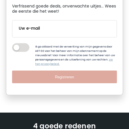
Verfrissend goede deals, onverwachte uitjes... Wees
de eerste die het weet!
Ik ga akkoord met de verwerking van mijn gegevens door
ART GE voor het beheer van mijn abonnement op de
nieuwsbrief. Voor meer informatie over het beheer van uw
persoonsgegevens en de uitoefening van uw rechten:
zie
het privacybeleid.
Registreren
4 goede redenen