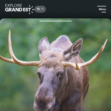
Rechercher un lieu, une activité...
NL
Menu
Kijk je ogen uit in de Grand Est
Attractieparken & Dierentuinen
Exclusief bezoek: ervaar de Espace Faune op je eigen tempo, met de Parkgids