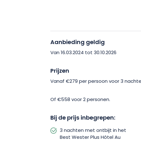
Elzasser culinaire tradities, met in tot
Maar daar houdt het avontuur niet op! 
loisirs du Petit Prince, het eerste luc
Aanbieding geldig
fascinerende dieren van de dierentuin
gratis. Als je een fervent wandelaar ben
Van 16.03.2024 tot 30.10.2026
waarmee je de Elzas kunt verkennen va
Prijzen
Ontspan na deze intensieve dagen in 
Vanaf €279 per persoon voor 3 nachte
Au Cheval Blanc hotel! Zwembad, saun
Je hebt toegang tot alle faciliteiten 
Of €558 voor 2 personen.
Laat u verleiden door deze reis naar h
Bij de prijs inbegrepen:
vandaag nog uw gezinsvakantie! Er is 
3 nachten met ontbijt in het
terrein.
Best Wester Plus Hôtel Au