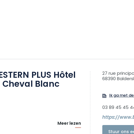
ESTERN PLUS Hôtel
27 rue princip
68390 Balder
u Cheval Blanc
Ik ga met de 
03 89 45 45 4
https://www.
Meer lezen
Stuur ons e