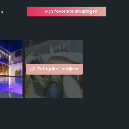
ts
Mijn favoriete ervaringen
Fotogalerij bekijken