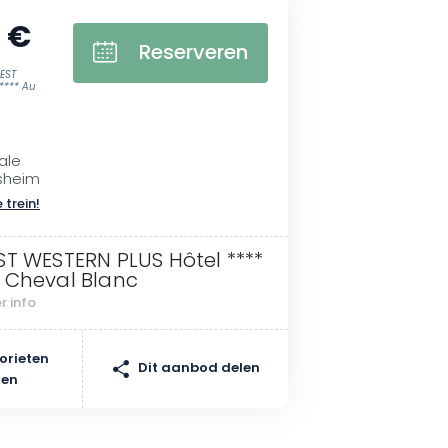
 €
Reserveren
EST
**** Au
ale
sheim
 trein!
ST WESTERN PLUS Hôtel ****
 Cheval Blanc
r info
orieten
Dit aanbod delen
gen