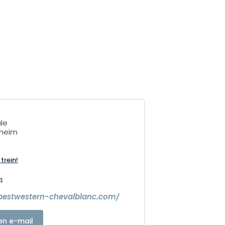
ale
sheim
trein!
4
bestwestern-chevalblanc.com/
en e-mail