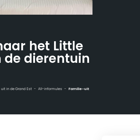
aar het Little
n de dierentuin
e
n uit in de Grand Est
All-informules
Familie-uitje naar het Little Prince Park en de dierentuin van Mulhouse