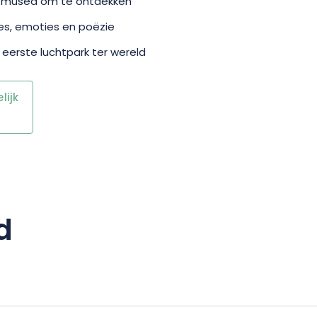
en musea om te ontdekken
ties, emoties en poëzie
 eerste luchtpark ter wereld
ijk
d