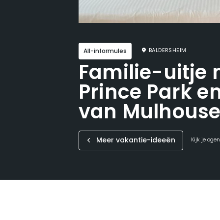
BALDERSHEIM
All-informules
Familie-uitje n
Prince Park e
van Mulhous
Meer vakantie-ideeën
Kijk je oge