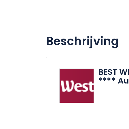
Beschrijving
BEST W
**** A