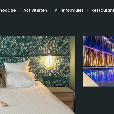
odatie
Activiteiten
All-informules
Restauran