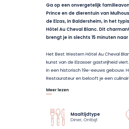
Ga op een onvergetelijk familieavon
Prince en de dierentuin van Mulhouse
de Elzas, in Baldersheim, in het typ
Hôtel Au Cheval Blanc. Dit charmant
brengt je in slechts 15 minuten naar
Het Best Western Hôtel Au Cheval Blan
kunst van de Elzasser gastvrijheid viert
in een historisch 19e-eeuws gebouw. H
Restaurateur en belooft je een culinai
Meer lezen
Tijdens deze gezinsvakantie geniet je 
charmante hotel. Elke ochtend wordt e
geserveerd om de dag goed te beginne
Maaltijdtype
dag kunt u samenkomen in het restau
Diner, Ontbijt
genieten van een voortreffelijk diner