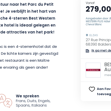
Vanaf
tuur naar het Parc du Petit
279,00
! Je verblijft in het hart van
ische 4-sterren Best Western
Aangeboden door: B
WESTERN PLUS Hôtel 
e hotel is ideaal gelegen en
Cheval Blanc
 de attracties van het park!
ELZAS
27 Rue Princip
68390 Balder
c is een 4-sterrenhotel dat de
Ik ga met de
. De lichte kamers zijn gevestigd
et restaurant is een Maître
BE
re ervaring als geen ander!
Au
mee
van 4 dagen en 3 nachten in dit
r een continentaal ontbijtbuffet
Aan Fav
toevoe
n. En na het avontuur van elke
We spreken
Frans, Duits, Engels,
rant Au Cheval Blanc om te
Spaans, Italiaans
, samengesteld volgens de