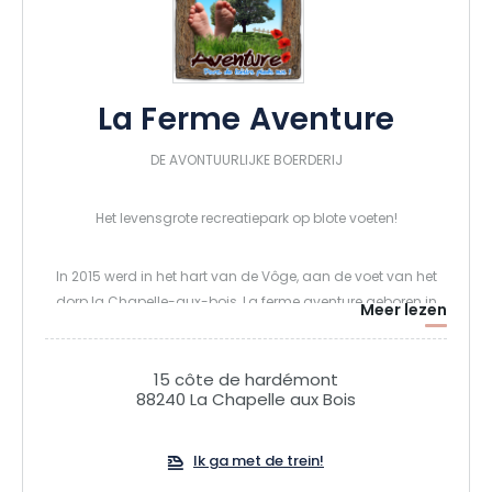
La Ferme Aventure
DE AVONTUURLIJKE BOERDERIJ
Het levensgrote recreatiepark op blote voeten!
In 2015 werd in het hart van de Vôge, aan de voet van het
dorp la Chapelle-aux-bois, La ferme aventure geboren in
Meer lezen
een idyllische groene omgeving. Dit gigantische
speelterrein van acht hectare, gelegen tussen weiland en
bos, is erkend als het belangrijkste blotevoetenpark van
15 côte de hardémont
88240 La Chapelle aux Bois
Frankrijk en de bakermat van de ongebruikelijke nachtelijke
activiteiten in de Vogezen. Het heeft al meer dan 450.000
bezoekers getrokken. Dit nieuwe seizoen zal zowel speels als
Ik ga met de trein!
magisch zijn, een familiebestemming bij uitstek!