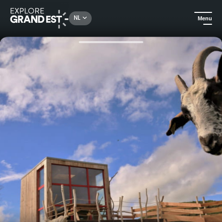
Rechercher un lieu, une activité...
NL
Menu
Kijk je ogen uit in de Grand Est
All-informules
La Ferme Aventure - De herdershut