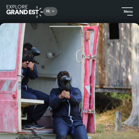
Rechercher un lieu, une activité...
NL
Menu
Kijk je ogen uit in de Grand Est
Attractieparken & Dierentuinen
Pokeyland - Paintball & Airsoft