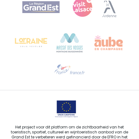
Agence Régionale du Tourisme Grand Est
Bureau de Colmar (hoofdkantoor)
Château Kiener – Rue de Verdun 24
68000 COLMAR - FRANKRIJK
Hulp nodig?
Stuur ons een e-mail
Het project voor dit platform om de zichtbaarheid van het
toeristisch, sportief, cultureel en wijntoeristisch aanbod van de
Grand Est te verbeteren werd gefinancierd door de EFRO in het