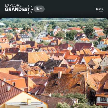
Rechercher un lieu, une activité...
NL
Menu
Kijk je ogen uit in de Grand Est
Erfgoed & geschiedenis
Ontdekkingstocht spel De mysteries van Obernai