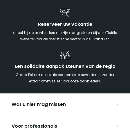
Reserveer uw vakantie
direct bij de aanbieders die zijn aangesloten bij de officiële
website voor de toeristische sector in de Grand Est.
Een solidaire aanpak steunen van de regio
Grand Est om de lokale economie te bevorderen, zonder
extra commissies voor onze aanbieders.
Wat u niet mag missen
Met kinderen naar de Grand Est
Voor professionals
Met z’n tweeën