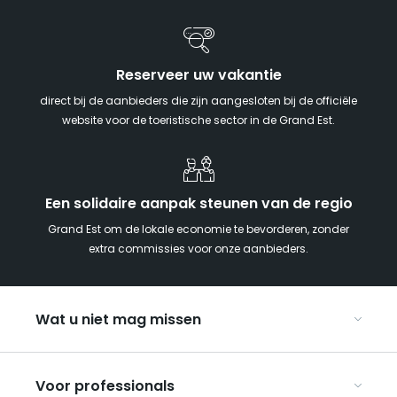
Reserveer uw vakantie
direct bij de aanbieders die zijn aangesloten bij de officiële
website voor de toeristische sector in de Grand Est.
Een solidaire aanpak steunen van de regio
Grand Est om de lokale economie te bevorderen, zonder
extra commissies voor onze aanbieders.
Wat u niet mag missen
Met kinderen naar de Grand Est
Voor professionals
Met z’n tweeën