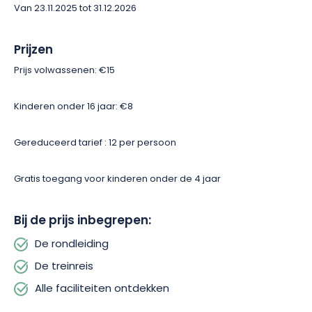
Van 23.11.2025 tot 31.12.2026
werd ingezet.
Prijzen
Inclusief de rondleiding, de treinreis en een bezoek aan alle
faciliteiten, kan dit 2,5 uur durende bezoek ook worden
Prijs volwassenen: €15
gevolgd door een ontspannen wandeling. Je kunt met name
een bewegwijzerd wandelpad volgen naar de
Kinderen onder 16 jaar: €8
Hackenbergkapel. Op de top wacht je een prachtig
panorama!
Gereduceerd tarief : 12 per persoon
Gratis toegang voor kinderen onder de 4 jaar
Bij de prijs inbegrepen:
De rondleiding
De treinreis
Alle faciliteiten ontdekken