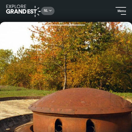
Rechercher un lieu, une activité...
NL
Menu
Kijk je ogen uit in de Grand Est
Erfgoed & geschiedenis
Rondleiding door de "Gros Ouvrage Maginot" De Hackenberg in Veckring