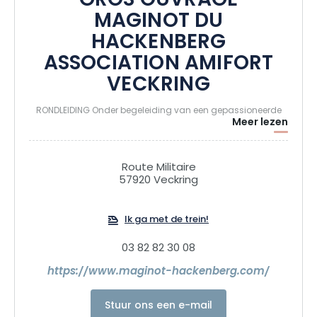
GROS OUVRAGE
MAGINOT DU
HACKENBERG
ASSOCIATION AMIFORT
VECKRING
RONDLEIDING Onder begeleiding van een gepassioneerde
Meer lezen
gids ontdekt u het meest formidabele vestingwerk van de
20e eeuw. Terwijl u door de kazerne, de keukens, de
elektrische fabriek, het munitiedepot en het
Route Militaire
bewapeningsmuseum loopt, leert u over het leven van de
57920 Veckring
mannen die verantwoordelijk waren voor de bescherming
van onze grenzen in de nasleep van de Eerste Wereldoorlog.
Ik ga met de trein!
Aan boord van de trein uit die tijd bereikt u de
gevechtsblokken om de krachtige geschutskoepels en
03 82 82 30 08
kazematten te ontdekken.
https://www.maginot-hackenberg.com/
Stuur ons een e-mail