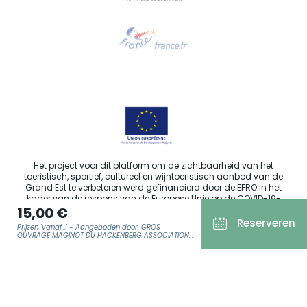
Hulp nodig?
Stuur ons een e-mail
Het project voor dit platform om de zichtbaarheid van het
toeristisch, sportief, cultureel en wijntoeristisch aanbod van de
Grand Est te verbeteren werd gefinancierd door de EFRO in het
kader van de respons van de Europese Unie op de COVID-19-
15,00 €
pandemie.
Reserveren
Prijzen 'vanaf...' - Aangeboden door: GROS
OUVRAGE MAGINOT DU HACKENBERG ASSOCIATION
AMIFORT VECKRING
Agence Régionale du Tourisme Grand Est ©2026 - Alle rechten
E-MAIL
*
voorbehouden.