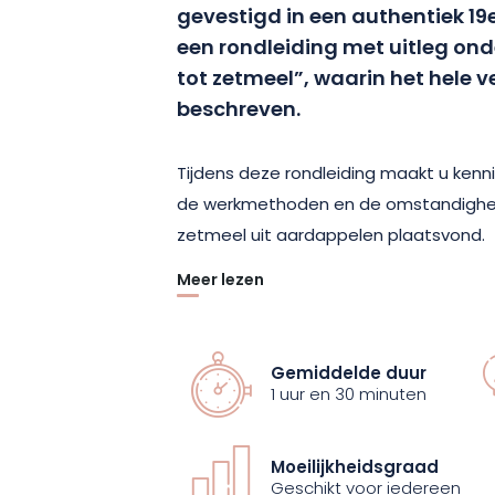
gevestigd in een authentiek 1
een rondleiding met uitleg ond
tot zetmeel”, waarin het hele 
beschreven.
Tijdens deze rondleiding maakt u kennis 
de werkmethoden en de omstandighed
zetmeel uit aardappelen plaatsvond.
Meer lezen
Een enthousiaste gids begeleidt u en la
geschiedenis herbeleven. Reserveer nu
Gemiddelde duur
1 uur en 30 minuten
Moeilijkheidsgraad
Geschikt voor iedereen