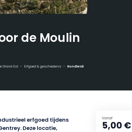
oor de Moulin
 de Grand Est
Erfgoed & geschiedenis
Rondleiding door de Moulin Gentrey
Vanaf
ndustrieel erfgoed tijdens
5,00 €
entrey. Deze locatie,