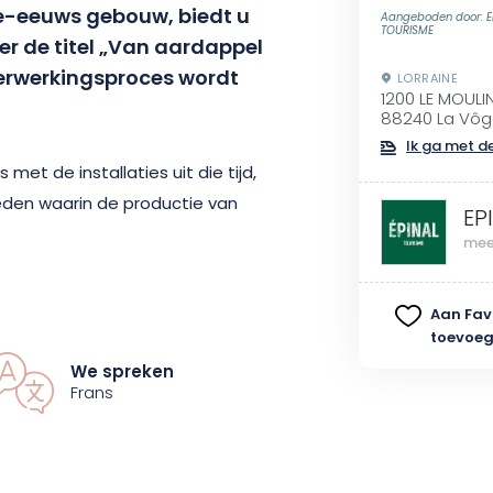
9e-eeuws gebouw, biedt u
Aangeboden door: E
TOURISME
er de titel „Van aardappel
verwerkingsproces wordt
LORRAINE
1200 LE MOULI
88240 La Vôg
Ik ga met de
met de installaties uit die tijd,
en waarin de productie van
EP
mee
at u de lokale industriële
Aan Fav
!
toevoe
We spreken
Frans