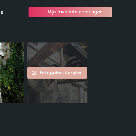
ts
Mijn favoriete ervaringen
Fotogalerij bekijken