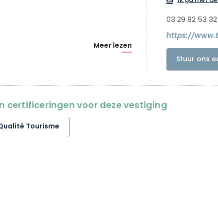
Ik ga met de 
03 29 82 53 32
https://www.
Meer lezen
Stuur ons e
en certificeringen voor deze vestiging
Qualité Tourisme