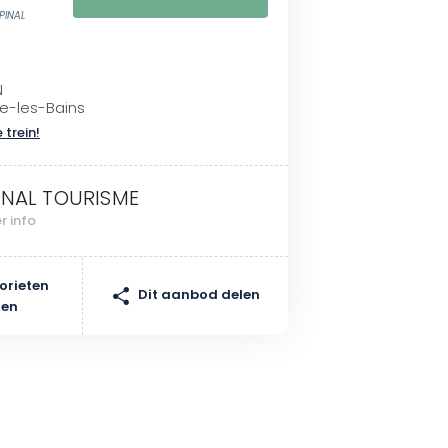
PINAL
N
e-les-Bains
 trein!
INAL TOURISME
r info
orieten
Dit aanbod delen
gen