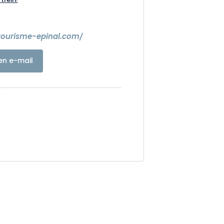
trein!
tourisme-epinal.com/
en e-mail