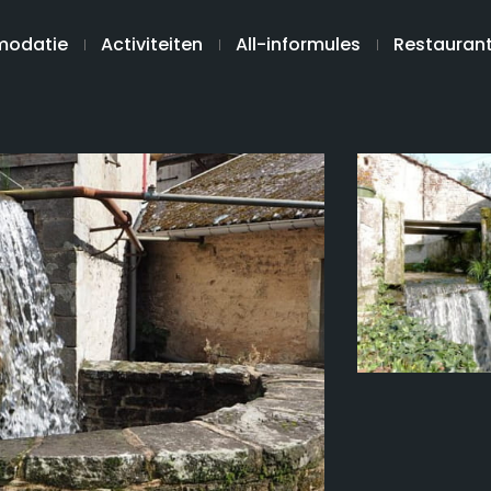
odatie
Activiteiten
All-informules
Restauran