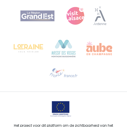
Agence Régionale du Tourisme Grand Est
Bureau de Colmar (hoofdkantoor)
Château Kiener – Rue de Verdun 24
68000 COLMAR - FRANKRIJK
Hulp nodig?
Stuur ons een e-mail
Het project voor dit platform om de zichtbaarheid van het