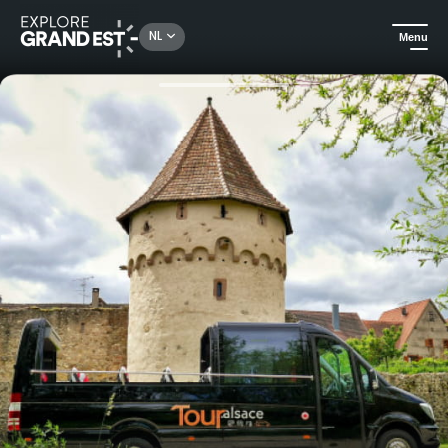
Rechercher un lieu, une activité...
NL
Menu
Kijk je ogen uit in de Grand Est
Erfgoed & geschiedenis
Rondleiding door de Parels van de Wijngaard vanuit Straatsburg