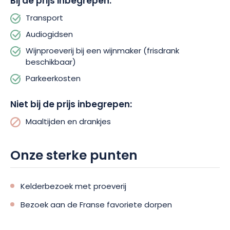
Bij de prijs inbegrepen:
te dwalen. Vergeet uw camera niet!
Transport
Audiogidsen
Kortom, met de Parels van de Wijngaard-tour ontdekt u in één
dag het beste van de Elzas, met een wijngaardtour, stops in
Wijnproeverij bij een wijnmaker (frisdrank
de mooiste dorpjes van de regio en genoeg vrije tijd om ze op
beschikbaar)
uw gemak te verkennen. Een prachtige ervaring die u niet
Parkeerkosten
mag missen tijdens uw verblijf! Wacht dus niet langer en
reserveer uw ticket voor een uitzonderlijke dag!
Niet bij de prijs inbegrepen:
Maaltijden en drankjes
Onze sterke punten
Kelderbezoek met proeverij
Bezoek aan de Franse favoriete dorpen