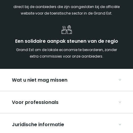
direct bij de aanbieders die zijn aangesloten bij de officiële
website voor de toeristische sector in de Grand Est.
Een solidaire aanpak steunen van de regio
Grand Est om de lokale economie te bevorderen, zonder
extra commissies voor onze aanbieders.
Wat u niet mag missen
Met kinderen naar de Grand Est
Voor professionals
Met z’n tweeën
Kerst in Oost-Frankrijk
Organiseer uw conferenties en seminars
De Route des Vins d’Alsace
Juridische informatie
Organiseer uw groepsreizen
Bezienswaardigheden op de UNESCO-erfgoedlijst