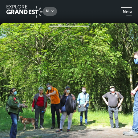
Rechercher un lieu, une activité...
NL
Menu
Kijk je ogen uit in de Grand Est
Erfgoed & geschiedenis
Rondleiding op het slagveld en wandeling - Circuit Souville