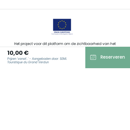
Het project voor dit platform om de zichtbaarheid van het
toeristisch, sportief, cultureel en wijntoeristisch aanbod van de
10,00 €
Grand Est te verbeteren werd gefinancierd door de EFRO in het
Reserveren
kader van de respons van de Europese Unie op de COVID-19-
Prijzen 'vanaf...' - Aangeboden door: SEML
pandemie.
Touristique du Grand Verdun
E-MAIL
*
Agence Régionale du Tourisme Grand Est ©2026 - Alle rechten
voorbehouden.
Algemene gebruiksvoorwaarden
Wettelijke vermeldingen
Privacyverklaring