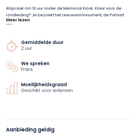
Afspraak om 10 uur onder de Memorial Kiosk. Klaar voor de
rondleiding? Je bezoekt het Leeuwenmonument, de Pamart
Meer lezen
Kazemat en de grotschuilplaats…. Deze verrassende 2 uur
durende tour brengt je naar plaatsen waarvan je het bestaan
nooit had vermoed.
Gemiddelde duur
2 uur
Vergeet niet om geschikt schoeisel mee te nemen voor
wandelingen in het bos.
We spreken
Frans
Moeilijkheidsgraad
Geschikt voor iedereen
Aanbieding geldig