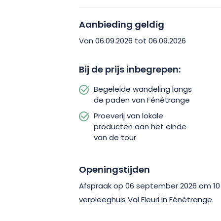
(karakterzondagen), een speciaal ev
naar een regio door middel van intieme
Aanbieding geldig
genieten van een unieke kans om te d
Van 06.09.2026 tot 06.09.2026
conventionele rondleidingen, en een bet
van de plaatsen die je bezoekt en de 
Bij de prijs inbegrepen:
Begeleide wandeling langs
De tour gaat verder met een proeverij 
de paden van Fénétrange
van de middeleeuwse stad. Het is een
Proeverij van lokale
producten te ontdekken en je bezoek 
producten aan het einde
gastronomische noot. Reserveer je pla
van de tour
verleiden door dit authentieke interme
Openingstijden
Afspraak op 06 september 2026 om 10 
verpleeghuis Val Fleuri in Fénétrange.