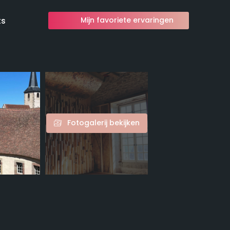
ts
Mijn favoriete ervaringen
Fotogalerij bekijken