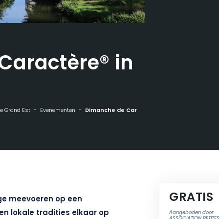
Caractère® in
 de Grand Est
Evenementen
Dimanche de Caractère® in Fénétrange
GRATIS
nge meevoeren op een
n lokale tradities elkaar op
Aangeboden door:
ASSOCIATION PETITES