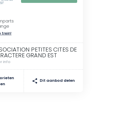
ST
emparts
ange
 trein!
SOCIATION PETITES CITES DE
RACTERE GRAND EST
r info
orieten
Dit aanbod delen
gen