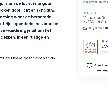
CARACTERE GRAND E
jd is om de lucht in te gaan,
roken door licht en schaduw,
MOSELLE
mgeving waar de beroemde
15 rue des R
57930 Fénétr
Met zijn legendarische verhalen
Ik ga met de
ze wandeling je uit om het
dekken, in een rustige en
AS
CA
mee
over de unieke geschiedenis van
nthult hij de soms onbekende
Aan Fav
toevoe
etite Cité de Caractère®
k voor het hele gezin en biedt
end erfgoed, waar elke
or een nieuwe ontdekking.
Dimanches de Caractère®