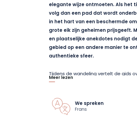
elegante wijze ontmoeten. Als het ti
volg dan een pad dat wordt onderb
in het hart van een beschermde o
grote eik zijn geheimen prijsgeeft. 
en plaatselijke anekdotes nodigt de
gebied op een andere manier te ont
authentieke sfeer.
Tijdens de wandeling vertelt de gids 
Meer lezen
Fénétrange en zijn landschappen en o
schatten die de identiteit van deze P
bepalen. Deze wandeling is toegankelij
We spreken
een zachte onderdompeling in een lev
Frans
afwisseling een gelegenheid wordt vo
Deze ervaring maakt deel uit van de 