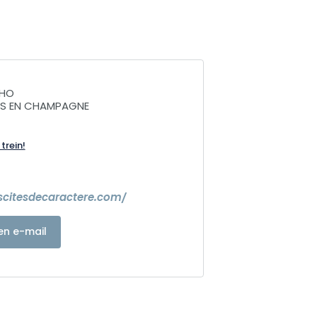
CHO
NS EN CHAMPAGNE
trein!
escitesdecaractere.com/
en e-mail