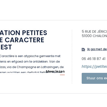
ATION PETITES
5 RUE DE JÉRI
51000 CHALO
DE CARACTERE
EST
Ik ga met de 
e Caractère is een atypische gemeente met
06 46 18 87 41
denis en erfgoed om te ontdekken. Van de
https://petit
Elzas, via de Champagne en Lotharingen, de
Meer lezen
zen wachten een dertigtal Petites Cités de
Stuur ons e
p het programma: uitzonderlijke bezoeken,
en en speciale evenementen. Neem de tijd
, de deuren staan voor je open. U zult een
kunst waarderen.