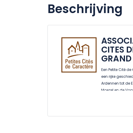
Beschrijving
ASSOCI
CITES 
GRAND 
Een Petite Cité d
een rijke geschie
Ardennen tot de 
Moezel en de Voge
Caractère op u! O
verborgen schatt
om ze te bezoeken
bepaalde levens