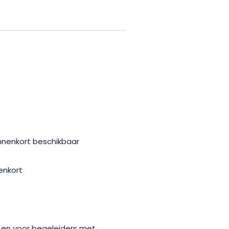
 22 tot 24 mei 2026 in Toul en
rijgbaar bij Michel!
nnenkort beschikbaar
nenkort