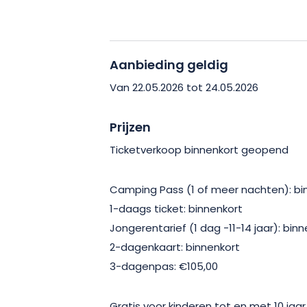
De volgende editie wordt gehouden van
Dommartin-lès-Toul. Tickets zijn nu verk
Aanbieding geldig
Van 22.05.2026 tot 24.05.2026
Prijzen
Ticketverkoop binnenkort geopend
Camping Pass (1 of meer nachten): bi
1-daags ticket: binnenkort
Jongerentarief (1 dag -11-14 jaar): bin
2-dagenkaart: binnenkort
3-dagenpas: €105,00