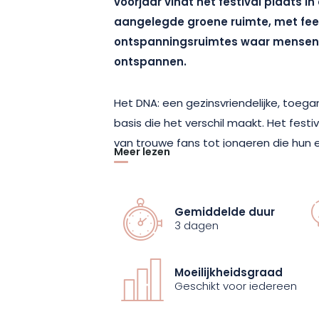
voorjaar vindt het festival plaats in
aangelegde groene ruimte, met fees
ontspanningsruimtes waar mensen 
ontspannen.
Het DNA: een gezinsvriendelijke, toegan
basis die het verschil maakt. Het festi
van trouwe fans tot jongeren die hun e
Meer lezen
De ervaring wordt voortgezet op de c
gezelligheid en nachtleven, met zijn e
bijeenkomsten.
Gemiddelde duur
3 dagen
Wat muziek betreft is Le Jardin du Miche
karakter, met nationale en internatio
Moeilijkheidsgraad
Cypress Hill, Sum 41, Alice Cooper, Tr
Geschikt voor iedereen
programma dat altijd gericht is op ont