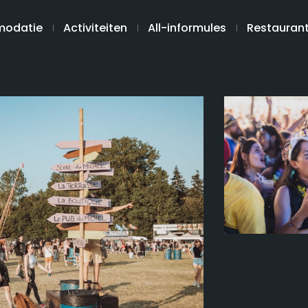
odatie
Activiteiten
All-informules
Restauran