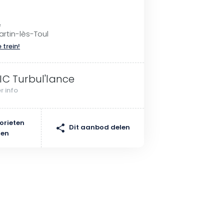
e
tin-lès-Toul
 trein!
IC Turbul'lance
r info
orieten
Dit aanbod delen
gen