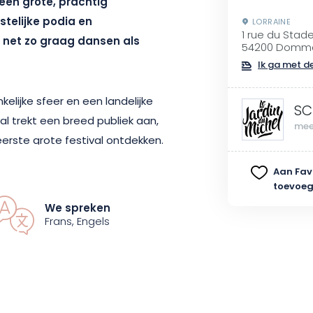
 een grote, prachtig
telijke podia en
LORRAINE
1 rue du Stad
net zo graag dansen als
54200 Dommar
Ik ga met de
kelijke sfeer en een landelijke
SC
val trekt een breed publiek aan,
mee
erste grote festival ontdekken.
amping, een geweldige plek voor
Aan Fav
ntertainment, foodtrucks en
toevoe
We spreken
Frans, Engels
l trots op zijn feestelijke
nale headliners zoals Manu Chao,
yo en Matmatah, en een
dekking en live energie.