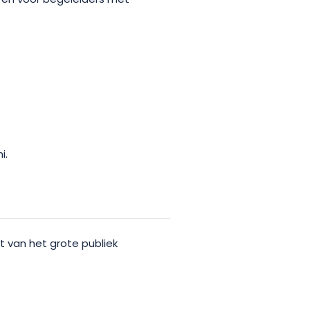
r en voor begeleiders met
i.
van het grote publiek