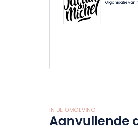
Organisatie van h
IN DE OMGEVING
Aanvullende a