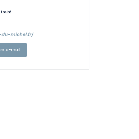
trein!
4
n-du-michel.fr/
en e-mail