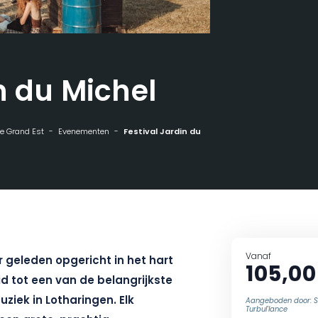
n du Michel
 de Grand Est
Evenementen
Festival Jardin du Michel
Vanaf
r geleden opgericht in het hart
105,00
id tot een van de belangrijkste
ek in Lotharingen. Elk
Aangeboden door: 
Turbul'lance