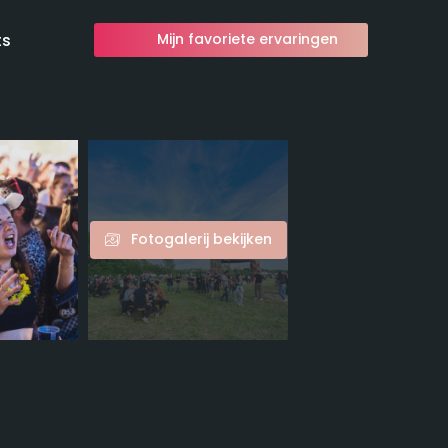
ts
Mijn favoriete ervaringen
Fotogalerij bekijken