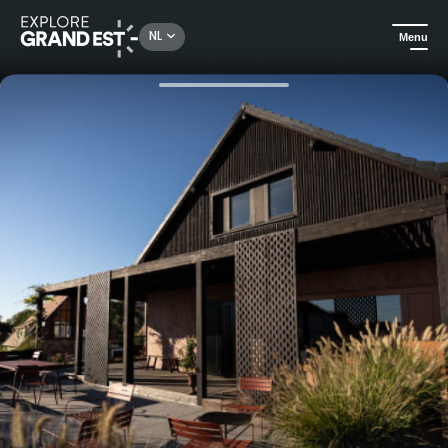
Rechercher un lieu, une activité...
NL
Menu
Kijk je ogen uit in de Grand Est
Gastronomie & wijntoerisme
Begeleide proeverij van 5 wijnen bij Maison Jean Huttard