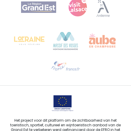
Agence Régionale du Tourisme Grand Est
Bureau de Colmar (hoofdkantoor)
Château Kiener – Rue de Verdun 24
68000 COLMAR - FRANKRIJK
Hulp nodig?
Stuur ons een e-mail
Het project voor dit platform om de zichtbaarheid van het
toeristisch, sportief, cultureel en wijntoeristisch aanbod van de
Grand Est te verbeteren werd gefinancierd door de EFRO in het