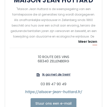
MAISON JEAN HUTTARD
"Maison Jean Huttard is de weerspiegeling van een
familiepassie die al generaties lang wordt doorgegeven.
Als onafhankelijke wijnbouwer in Zellenberg sinds 1860
beschikt ons huis over een schat aan ervaring, terroirs die
gedurende tientallen jaren zijn verworven en bewerkt, en een
toewijding aan duurzame en ecologische wijnbouw. De
Meer lezen
nieuwe impuls is gegeven door Antoine en Hélène, broer en
zus, die gepassioneerd zijn door terroirwijnen en respect
voor levende organismen en het milieu. Laat je hier
10 ROUTE DES VINS
onderdompelen, in het hart van de moderne, dynamische
68340 ZELLENBERG
en ongecompliceerde Elzas... "Bon voyage!
Ik ga met de trein!
03 89 47 90 49
https://alsace-jean-huttard.fr/
Stuur ons een e-mail