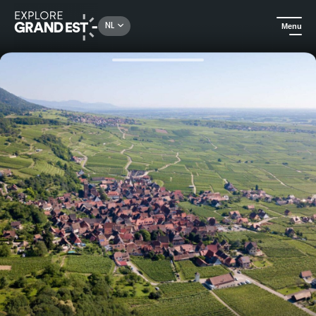
Rechercher un lieu, une activité...
NL
Menu
Kijk je ogen uit in de Grand Est
All-informules
Bier en wijn in Kaysersberg tijdens een wandeling