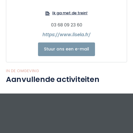
natuur en sport...).
Ik ga met de trein!
We bieden ook unieke cadeaupakketten in de mooiste
steden van de Grand Est regio en 100% lokale, eco-
03 68 09 23 60
verantwoorde micro-avonturen! Wacht niet langer om de
https://www.lisela.fr/
Grand Est regio te ontdekken met Lisela!
Stuur ons een e-mail
IN DE OMGEVING
Aanvullende activiteiten