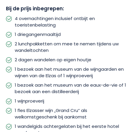
Bij de prijs inbegrepen:
Een rustig verblijf, ideaal voor liefhebbers van natuur,
gastronomie en authenticiteit, om de schatten van de Elzasser
4 overnachtingen inclusief ontbijt en
streek te ontdekken. Boek nu uw avontuur en beleef de Elzas
toeristenbelasting
op een andere manier!
1 driegangenmaaltijd
2 lunchpakketten om mee te nemen tijdens uw
wandeltochten
2 dagen wandelen op eigen houtje
1 bezoek aan het museum van de wijngaarden en
wijnen van de Elzas of 1 wijnproeverij
1 bezoek aan het museum van de eaux-de-vie of 1
bezoek aan een distilleerderij
1 wijnproeverij
1 fles Elzasser wijn „Grand Cru“ als
welkomstgeschenk bij aankomst
1 wandelgids achtergelaten bij het eerste hotel