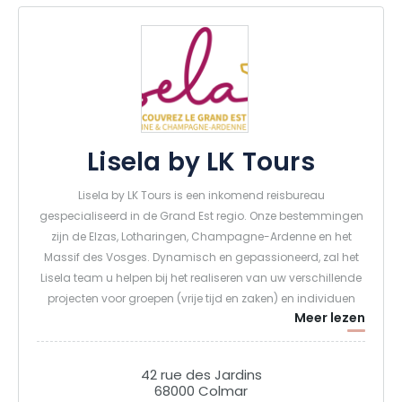
Lisela by LK Tours
Lisela by LK Tours is een inkomend reisbureau
gespecialiseerd in de Grand Est regio. Onze bestemmingen
zijn de Elzas, Lotharingen, Champagne-Ardenne en het
Massif des Vosges. Dynamisch en gepassioneerd, zal het
Lisela team u helpen bij het realiseren van uw verschillende
projecten voor groepen (vrije tijd en zaken) en individuen
Meer lezen
(koppels, families, vrienden). Naast onze "eerste
ontdekkingstochten" kunnen we dankzij onze kennis van de
streek thematische verblijven of rondleidingen aanbieden
42 rue des Jardins
(wijn en gastronomie, erfgoed en knowhow, ongewoon,
68000 Colmar