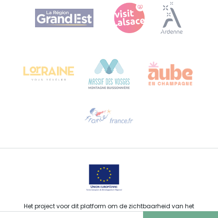
Agence Régionale du Tourisme Grand Est
Bureau de Colmar (hoofdkantoor)
Château Kiener – Rue de Verdun 24
68000 COLMAR - FRANKRIJK
Hulp nodig?
Stuur ons een e-mail
Het project voor dit platform om de zichtbaarheid van het
toeristisch, sportief, cultureel en wijntoeristisch aanbod van de